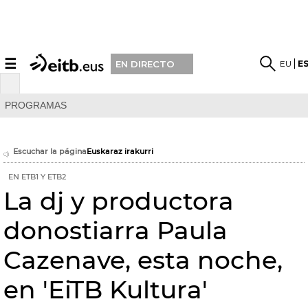
☰
EU
E
EN DIRECTO
PROGRAMAS
Escuchar la página
Euskaraz irakurri
EN ETB1 Y ETB2
La dj y productora
donostiarra Paula
Cazenave, esta noche,
en 'EiTB Kultura'