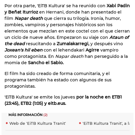
Por otra parte, 'EiTB Kultura' se ha reunido con
Xabi Padin
y Beñat Iturrioz
en Hernani, donde han presentado el
film
Napar death
que cierra su trilogía. Ironía, humor,
zombies, vampiros y personajes históricos son los
elementos que mezclan en este coctel con el que cierran
un ciclo de nueve años. Empezaron su viaje con
Ataun of
the dead
resucitando a
Zumalakarregi,
y después vino
Joxean's hil eben
con el lehendakari
Agirre
vampiro
como protagonista. En
Napar death
han perseguido a la
momia de
Sancho el Sabio.
El film ha sido creado de forma comunitaria, y el
programa también ha estado con algunos de sus
protagonistas.
'EiTB Kultura' se emite los jueves
por la noche en ETB1
(23:45), ETB2 (1:05) y eitb.eus.
MÁS INFORMACIÓN
(2)
Web de 'EiTB Kultura Tranit'
'EiTB Kultura Tranit', a la 