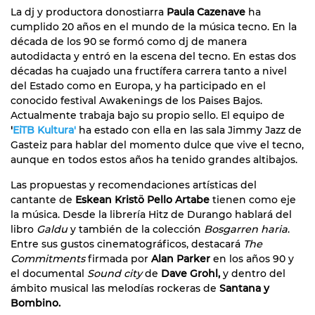
La dj y productora donostiarra
Paula Cazenave
ha
cumplido 20 años en el mundo de la música tecno. En la
década de los 90 se formó como dj de manera
autodidacta y entró en la escena del tecno. En estas dos
décadas ha cuajado una fructífera carrera tanto a nivel
del Estado como en Europa, y ha participado en el
conocido festival Awakenings de los Paises Bajos.
Actualmente trabaja bajo su propio sello. El equipo de
'
EiTB Kultura'
ha estado con ella en las sala Jimmy Jazz de
Gasteiz para hablar del momento dulce que vive el tecno,
aunque en todos estos años ha tenido grandes altibajos.
Las propuestas y recomendaciones artísticas del
cantante de
Eskean Kristö Pello Artabe
tienen como eje
la música. Desde la librería Hitz de Durango hablará del
libro
Galdu
y también de la colección
Bosgarren haria
.
Entre sus gustos cinematográficos, destacará
The
Commitments
firmada por
Alan Parker
en los años 90 y
el documental
Sound city
de
Dave Grohl,
y dentro del
ámbito musical las melodías rockeras de
Santana y
Bombino.