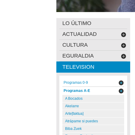
LO ÚLTIMO
ACTUALIDAD
CULTURA
EGURALDIA
TELEVISION
Programas 0-9
Programas A-E
A Bocados
Akelarre
Arte[faktua]
Atrápame si puedes
Biba Zuek