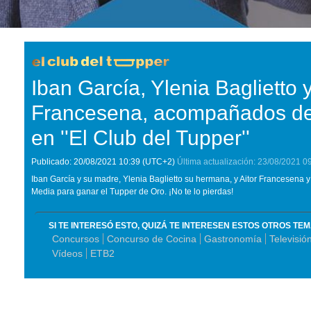
Iban García, Ylenia Baglietto y
Francesena, acompañados de 
en ''El Club del Tupper''
Publicado:
20/08/2021
10:39
(UTC+2)
Última actualización:
23/08/2021
0
Iban García y su madre, Ylenia Baglietto su hermana, y Aitor Francesena 
Media para ganar el Tupper de Oro. ¡No te lo pierdas!
SI TE INTERESÓ ESTO, QUIZÁ TE INTERESEN ESTOS OTROS TE
Concursos
Concurso de Cocina
Gastronomía
Televisió
Vídeos
ETB2