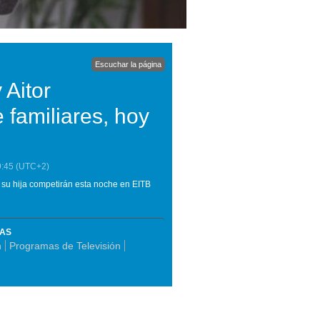
Escuchar la página
 Aitor
familiares, hoy
9:45
(UTC+2)
y su hija competirán esta noche en EITB
MAS
n
Programas de Televisión