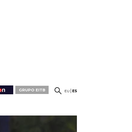
GRUPO EITB
EU
ES