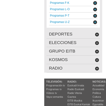
Programas F-K
Programas L-O
Programas P-T
Programas U-Z
DEPORTES
ELECCIONES
GRUPO EITB
KOSMOS
RADIO
TELEVISIÓN:
RADIO:
NOTICIAS:
Programación tv
Euskadi Irratia
Actualidad
Programas tv
Radio Euskadi
Economía
Vídeos tv
Radio Vitoria
Política
Vaya semanita
Gaztea
Cultura
EITB Musika
Ikusmiran
EiTB Euskal Kantak
Eguraldia