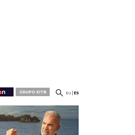
GRUPO EITB
EU
ES