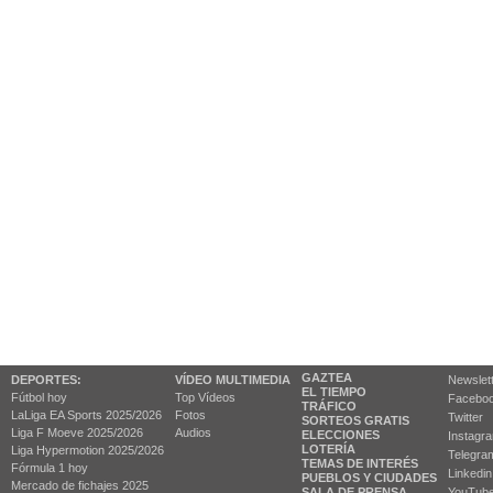
GAZTEA
DEPORTES:
VÍDEO MULTIMEDIA
Newslet
EL TIEMPO
Fútbol hoy
Top Vídeos
Facebo
TRÁFICO
LaLiga EA Sports 2025/2026
Fotos
Twitter
SORTEOS GRATIS
Liga F Moeve 2025/2026
Audios
ELECCIONES
Instagr
LOTERÍA
Liga Hypermotion 2025/2026
Telegra
TEMAS DE INTERÉS
Fórmula 1 hoy
Linkedin
PUEBLOS Y CIUDADES
Mercado de fichajes 2025
SALA DE PRENSA
YouTub