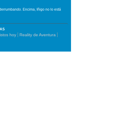
errumbando. Encima, Iñigo no lo está
MAS
istos hoy
Reality de Aventura