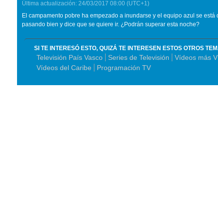
Última actualización:
24/03/2017
08:00
(UTC+1)
El campamento pobre ha empezado a inundarse y el equipo azul se está d
pasando bien y dice que se quiere ir. ¿Podrán superar esta noche?
SI TE INTERESÓ ESTO, QUIZÁ TE INTERESEN ESTOS OTROS TE
Televisión País Vasco
Series de Televisión
Vídeos más V
Vídeos del Caribe
Programación TV