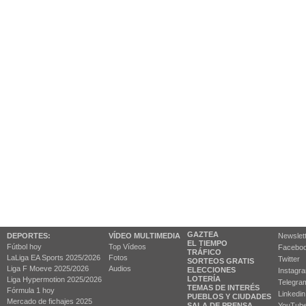
GAZTEA
DEPORTES:
VÍDEO MULTIMEDIA
Newslet
EL TIEMPO
Fútbol hoy
Top Vídeos
Facebo
TRÁFICO
LaLiga EA Sports 2025/2026
Fotos
Twitter
SORTEOS GRATIS
Liga F Moeve 2025/2026
Audios
ELECCIONES
Instagr
LOTERÍA
Liga Hypermotion 2025/2026
Telegra
TEMAS DE INTERÉS
Fórmula 1 hoy
Linkedin
PUEBLOS Y CIUDADES
Mercado de fichajes 2025
SALA DE PRENSA
YouTub