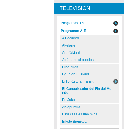
TELEVISION
Programas 0-9
Programas A-E
A Bocados
Akelarre
Arte[faktua]
Atrápame si puedes
Biba Zuek
Egun on Euskadi
EiTB Kultura Transit
El Conquistador del Fin del Mu
ndo
En Jake
Abiapuntua
Esta casa es una mina
Bikote Bionikoa