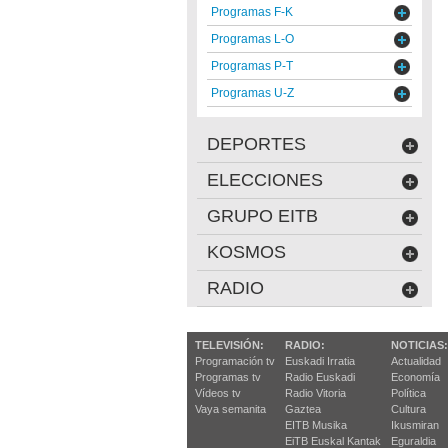
Programas F-K
Programas L-O
Programas P-T
Programas U-Z
DEPORTES
ELECCIONES
GRUPO EITB
KOSMOS
RADIO
TELEVISIÓN:
RADIO:
NOTICIAS:
Programación tv
Euskadi Irratia
Actualidad
Programas tv
Radio Euskadi
Economía
Vídeos tv
Radio Vitoria
Política
Vaya semanita
Gaztea
Cultura
EITB Musika
Ikusmiran
EiTB Euskal Kantak
Eguraldia