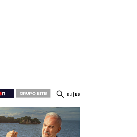
GRUPO EITB
EU
ES