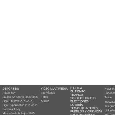
GAZTEA
DEPORTES:
VÍDEO MULTIMEDIA
Newslet
EL TIEMPO
Fútbol hoy
Top Vídeos
Facebo
TRÁFICO
LaLiga EA Sports 2025/2026
Fotos
Twitter
SORTEOS GRATIS
Liga F Moeve 2025/2026
Audios
ELECCIONES
Instagr
LOTERÍA
Liga Hypermotion 2025/2026
Telegra
TEMAS DE INTERÉS
Fórmula 1 hoy
Linkedin
PUEBLOS Y CIUDADES
Mercado de fichajes 2025
SALA DE PRENSA
YouTub