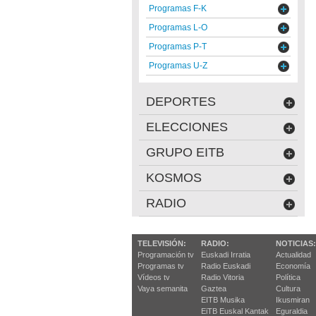
Programas F-K
Programas L-O
Programas P-T
Programas U-Z
DEPORTES
ELECCIONES
GRUPO EITB
KOSMOS
RADIO
TELEVISIÓN:
RADIO:
NOTICIAS:
Programación tv
Euskadi Irratia
Actualidad
Programas tv
Radio Euskadi
Economía
Vídeos tv
Radio Vitoria
Política
Vaya semanita
Gaztea
Cultura
EITB Musika
Ikusmiran
EiTB Euskal Kantak
Eguraldia