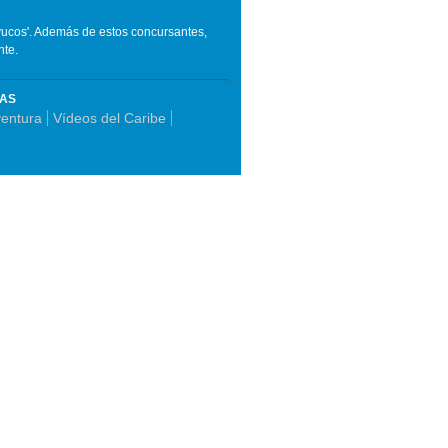
ayucos'. Además de estos concursantes,
nte.
MAS
ventura
Vídeos del Caribe