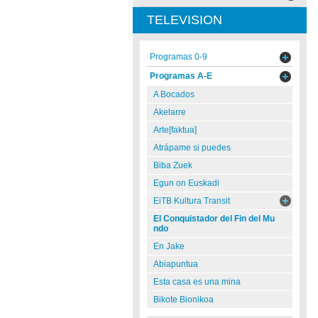
TELEVISION
Programas 0-9
Programas A-E
A Bocados
Akelarre
Arte[faktua]
Atrápame si puedes
Biba Zuek
Egun on Euskadi
EiTB Kultura Transit
El Conquistador del Fin del Mu
ndo
En Jake
Abiapuntua
Esta casa es una mina
Bikote Bionikoa