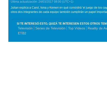
Última actualización:
24/03/2017
08:00
(UTC+1)
Julian explica a Carol, Isma y Kemen en qué consistirá 'el juego de los c
otros dos integrantes de cada equipo también cumplirán un papel importa
SI TE INTERESÓ ESTO, QUIZÁ TE INTERESEN ESTOS OTROS TE
Televisión
Series de Televisión
Top Vídeos
Reality de A
ETB2