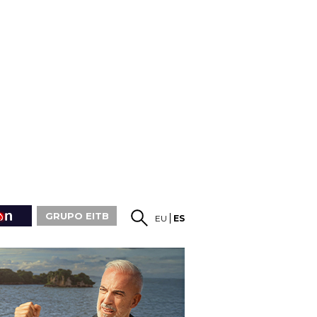
GRUPO EITB
EU
ES