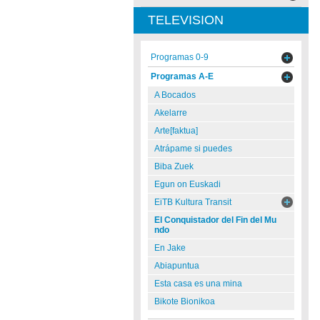
TELEVISION
Programas 0-9
Programas A-E
A Bocados
Akelarre
Arte[faktua]
Atrápame si puedes
Biba Zuek
Egun on Euskadi
EiTB Kultura Transit
El Conquistador del Fin del Mu
ndo
En Jake
Abiapuntua
Esta casa es una mina
Bikote Bionikoa