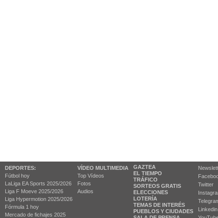
GAZTEA
DEPORTES:
VÍDEO MULTIMEDIA
Newslet
EL TIEMPO
Fútbol hoy
Top Vídeos
Facebo
TRÁFICO
LaLiga EA Sports 2025/2026
Fotos
Twitter
SORTEOS GRATIS
Liga F Moeve 2025/2026
Audios
ELECCIONES
Instagr
LOTERÍA
Liga Hypermotion 2025/2026
Telegra
TEMAS DE INTERÉS
Fórmula 1 hoy
Linkedin
PUEBLOS Y CIUDADES
Mercado de fichajes 2025
SALA DE PRENSA
YouTub