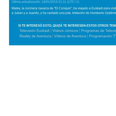
Última actualización:
18/01/2018
01:11
(UTC+1)
Maika, la cocinera navarra de "El Conquis", ha viajado a Euskadi para visit
a Julian y a Juanito, y ha cantado una jota. Imitación de Humberto Gutiérre
SI TE INTERESÓ ESTO, QUIZÁ TE INTERESEN ESTOS OTROS TE
Televisión Euskadi
Vídeos cómicos
Programas de Televi
Reality de Aventura
Vídeos de Aventura
Programación T