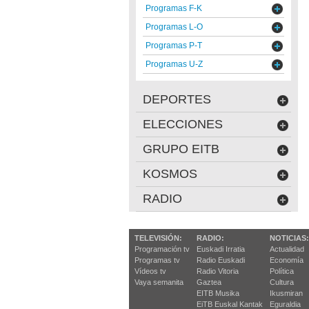
Programas F-K
Programas L-O
Programas P-T
Programas U-Z
DEPORTES
ELECCIONES
GRUPO EITB
KOSMOS
RADIO
TELEVISIÓN:
RADIO:
NOTICIAS:
Programación tv
Euskadi Irratia
Actualidad
Programas tv
Radio Euskadi
Economía
Vídeos tv
Radio Vitoria
Política
Vaya semanita
Gaztea
Cultura
EITB Musika
Ikusmiran
EiTB Euskal Kantak
Eguraldia