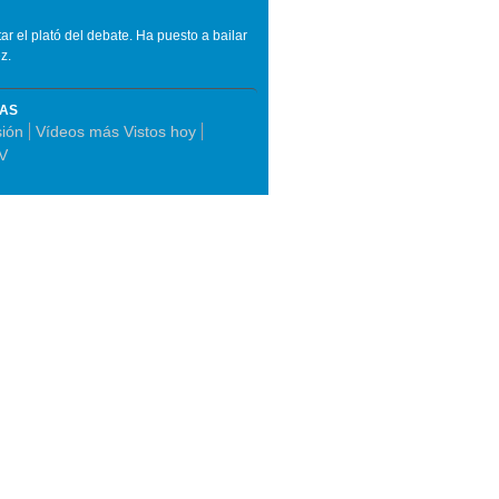
ar el plató del debate. Ha puesto a bailar
z.
MAS
sión
Vídeos más Vistos hoy
V