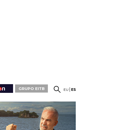
GRUPO EITB
EU
ES