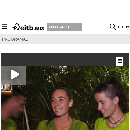
☰
EU
E
EN DIRECTO
PROGRAMAS
☰