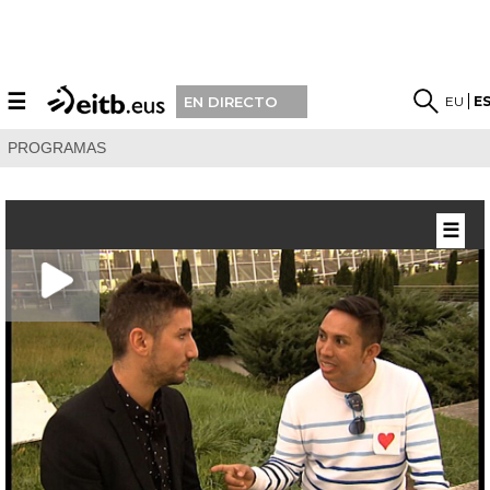
☰
EU
E
EN DIRECTO
PROGRAMAS
☰