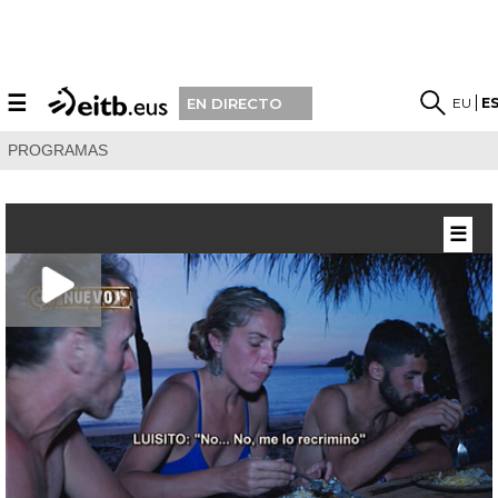
☰
EU
E
EN DIRECTO
PROGRAMAS
☰