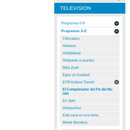
TELEVISION
Programas 0-9
Programas A-E
A Bocados
Akelarre
Arte[faktua]
Atrápame si puedes
Biba Zuek
Egun on Euskadi
EiTB Kultura Transit
El Conquistador del Fin del Mu
ndo
En Jake
Abiapuntua
Esta casa es una mina
Bikote Bionikoa