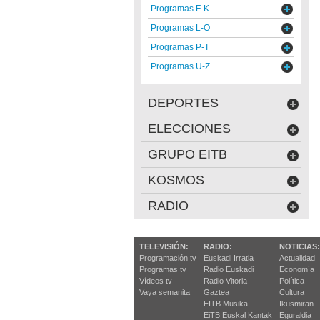
Programas F-K
Programas L-O
Programas P-T
Programas U-Z
DEPORTES
ELECCIONES
GRUPO EITB
KOSMOS
RADIO
TELEVISIÓN:
RADIO:
NOTICIAS:
Programación tv
Euskadi Irratia
Actualidad
Programas tv
Radio Euskadi
Economía
Vídeos tv
Radio Vitoria
Política
Vaya semanita
Gaztea
Cultura
EITB Musika
Ikusmiran
EiTB Euskal Kantak
Eguraldia