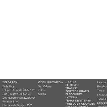
GAZTEA
DEPORTES:
VÍDEO MULTIMEDIA
Newslet
EL TIEMPO
Fútbol hoy
Top Vídeos
Facebo
TRÁFICO
LaLiga EA Sports 2025/2026
Fotos
Twitter
SORTEOS GRATIS
Liga F Moeve 2025/2026
Audios
ELECCIONES
Instagr
LOTERÍA
Liga Hypermotion 2025/2026
Telegra
TEMAS DE INTERÉS
Fórmula 1 hoy
Linkedin
PUEBLOS Y CIUDADES
Mercado de fichajes 2025
SALA DE PRENSA
YouTub