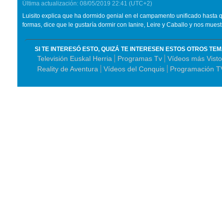
Última actualización:
08/05/2019
22:41
(UTC+2)
Luisito explica que ha dormido genial en el campamento unificado hasta 
formas, dice que le gustaría dormir con Ianire, Leire y Caballo y nos mue
SI TE INTERESÓ ESTO, QUIZÁ TE INTERESEN ESTOS OTROS TE
Televisión Euskal Herria
Programas Tv
Vídeos más Visto
Reality de Aventura
Vídeos del Conquis
Programación T