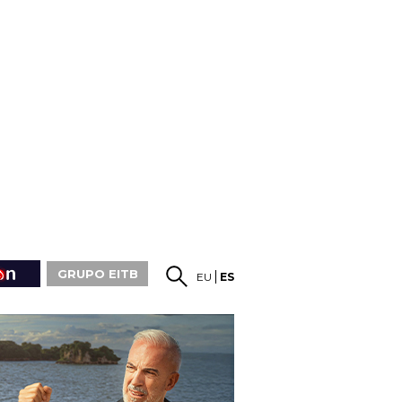
GRUPO EITB
EU
ES