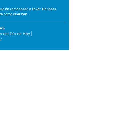
que ha comenzado a llover. De todas
stra cómo duermen.
MAS
s del Día de Hoy
V