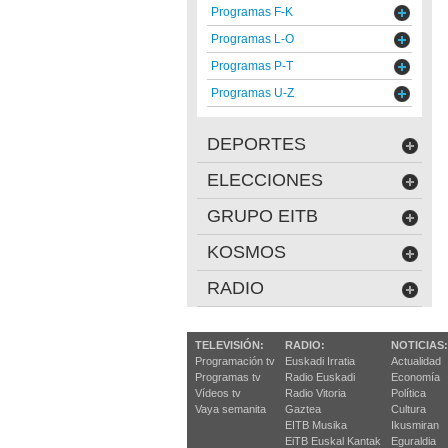
Programas F-K
Programas L-O
Programas P-T
Programas U-Z
DEPORTES
ELECCIONES
GRUPO EITB
KOSMOS
RADIO
TELEVISIÓN:
RADIO:
NOTICIAS:
Programación tv
Euskadi Irratia
Actualidad
Programas tv
Radio Euskadi
Economía
Vídeos tv
Radio Vitoria
Política
Vaya semanita
Gaztea
Cultura
EITB Musika
Ikusmiran
EiTB Euskal Kantak
Eguraldia