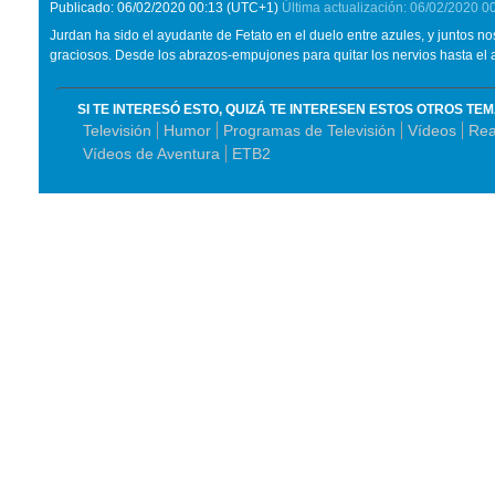
Publicado:
06/02/2020
00:13
(UTC+1)
Última actualización:
06/02/2020
0
Jurdan ha sido el ayudante de Fetato en el duelo entre azules, y juntos
graciosos. Desde los abrazos-empujones para quitar los nervios hasta el ab
SI TE INTERESÓ ESTO, QUIZÁ TE INTERESEN ESTOS OTROS TE
Televisión
Humor
Programas de Televisión
Vídeos
Rea
Vídeos de Aventura
ETB2