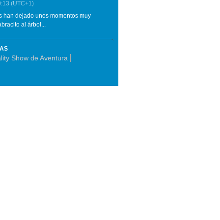
0:13
(UTC+1)
 nos han dejado unos momentos muy
racito al árbol...
MAS
lity Show de Aventura