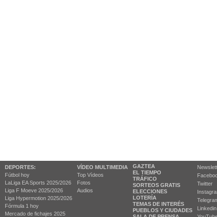
GAZTEA
DEPORTES:
VÍDEO MULTIMEDIA
Newslet
EL TIEMPO
Fútbol hoy
Top Vídeos
Facebo
TRÁFICO
LaLiga EA Sports 2025/2026
Fotos
Twitter
SORTEOS GRATIS
Liga F Moeve 2025/2026
Audios
ELECCIONES
Instagr
LOTERÍA
Liga Hypermotion 2025/2026
Telegra
TEMAS DE INTERÉS
Fórmula 1 hoy
Linkedin
PUEBLOS Y CIUDADES
Mercado de fichajes 2025
SALA DE PRENSA
YouTub