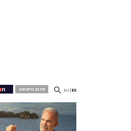
GRUPO EITB
EU
ES