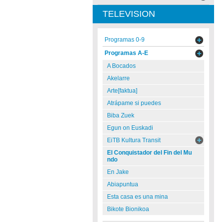
TELEVISION
Programas 0-9
Programas A-E
A Bocados
Akelarre
Arte[faktua]
Atrápame si puedes
Biba Zuek
Egun on Euskadi
EiTB Kultura Transit
El Conquistador del Fin del Mu
ndo
En Jake
Abiapuntua
Esta casa es una mina
Bikote Bionikoa