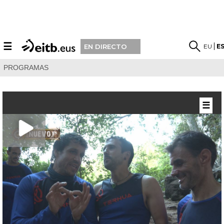
☰
EU
E
EN DIRECTO
PROGRAMAS
☰