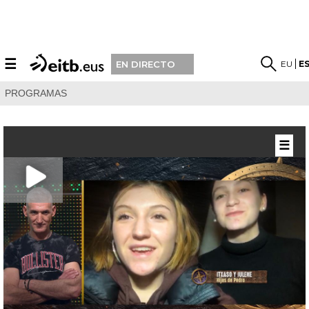
☰
EU
E
EN DIRECTO
PROGRAMAS
☰