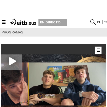
☰
EU
E
EN DIRECTO
PROGRAMAS
☰