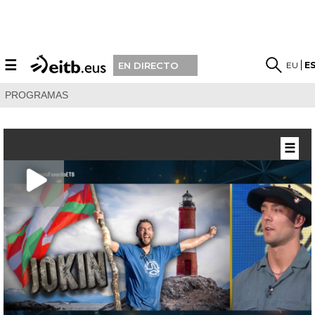
☰
EU
E
EN DIRECTO
PROGRAMAS
☰