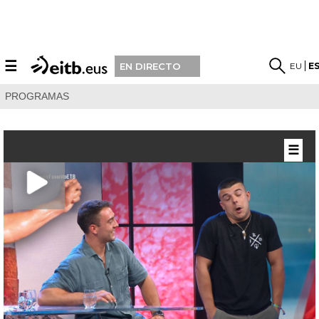
☰
EU
E
EN DIRECTO
PROGRAMAS
☰