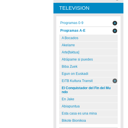
TELEVISION
Programas 0-9
Programas A-E
A Bocados
Akelarre
Arte[faktua]
Atrápame si puedes
Biba Zuek
Egun on Euskadi
EiTB Kultura Transit
El Conquistador del Fin del Mu
ndo
En Jake
Abiapuntua
Esta casa es una mina
Bikote Bionikoa