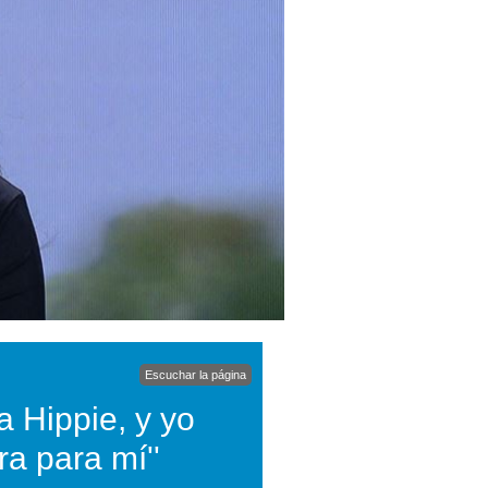
Escuchar la página
a Hippie, y yo
ra para mí''