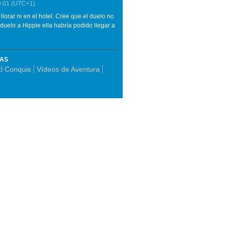
0:01
(UTC+1)
lorar ni en el hotel. Cree que el duelo no
uelo a Hippie ella habría podido llegar a
MAS
l Conquis
Vídeos de Aventura