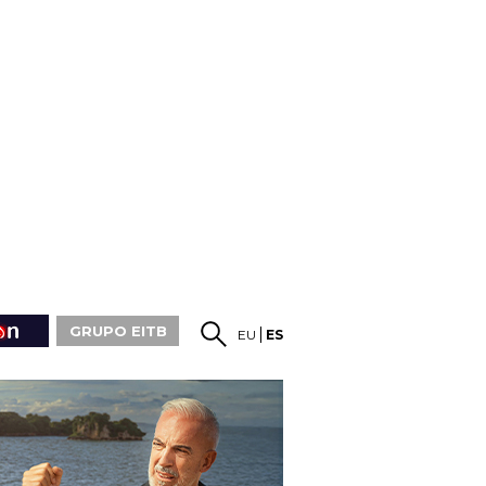
GRUPO EITB
EU
ES