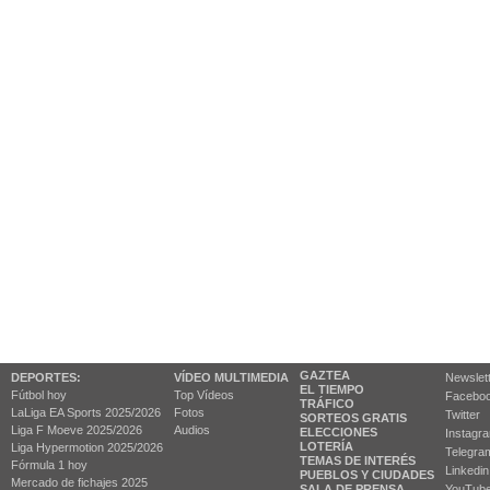
GAZTEA
DEPORTES:
VÍDEO MULTIMEDIA
Newslet
EL TIEMPO
Fútbol hoy
Top Vídeos
Facebo
TRÁFICO
LaLiga EA Sports 2025/2026
Fotos
Twitter
SORTEOS GRATIS
Liga F Moeve 2025/2026
Audios
ELECCIONES
Instagr
LOTERÍA
Liga Hypermotion 2025/2026
Telegra
TEMAS DE INTERÉS
Fórmula 1 hoy
Linkedin
PUEBLOS Y CIUDADES
Mercado de fichajes 2025
SALA DE PRENSA
YouTub