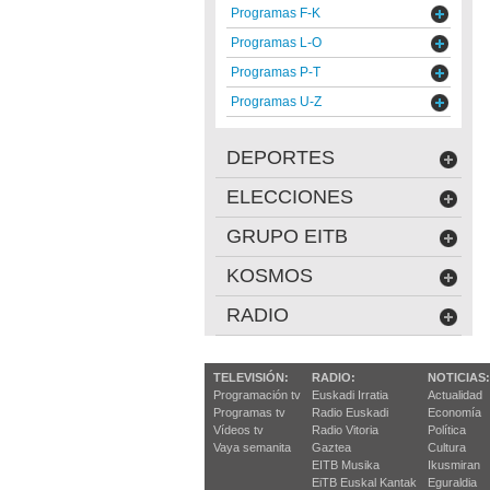
Programas F-K
Programas L-O
Programas P-T
Programas U-Z
DEPORTES
ELECCIONES
GRUPO EITB
KOSMOS
RADIO
TELEVISIÓN:
RADIO:
NOTICIAS:
Programación tv
Euskadi Irratia
Actualidad
Programas tv
Radio Euskadi
Economía
Vídeos tv
Radio Vitoria
Política
Vaya semanita
Gaztea
Cultura
EITB Musika
Ikusmiran
EiTB Euskal Kantak
Eguraldia