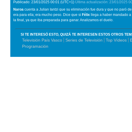
Publicado:
23/01/2025
00:01
(UTC+1)
Última actualización:
23/01/2025
0
Naroa
cuenta a Julian Iantzi que su eliminación fue dura y que no paró de l
era para ella; era mucho peso. Dice que si
Félix
llega a haber mandado a d
la final, ya que iba preparada para ganar. Analizamos el duelo.
SI TE INTERESÓ ESTO, QUIZÁ TE INTERESEN ESTOS OTROS TE
Televisión País Vasco
Series de Televisión
Top Vídeos
E
Programación