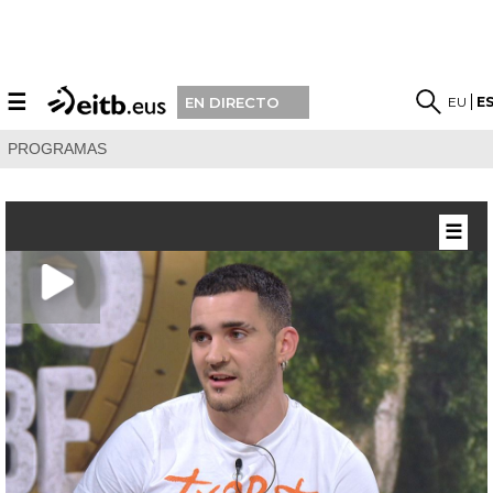
☰
EU
E
EN DIRECTO
PROGRAMAS
☰