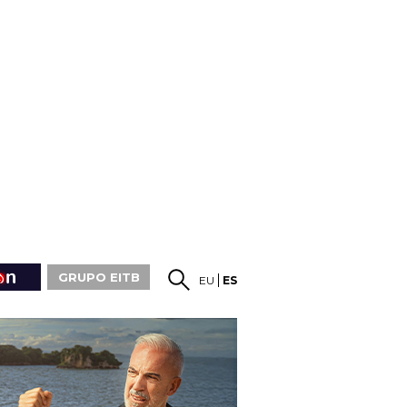
GRUPO EITB
EU
ES