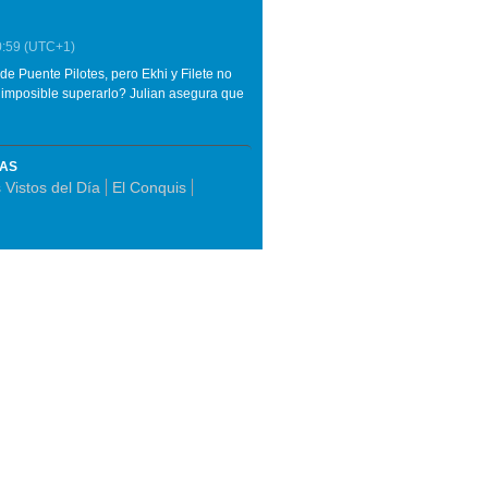
0:59
(UTC+1)
e Puente Pilotes, pero Ekhi y Filete no
ra imposible superarlo? Julian asegura que
MAS
Vistos del Día
El Conquis