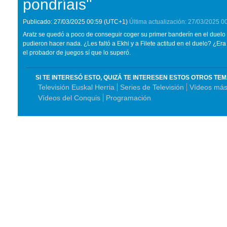
pondríais''
Publicado:
27/03/2025
00:59
(UTC+1)
Última actualización:
27/03/2025
0
Aratz se quedó a poco de conseguir coger su primer banderín en el duelo d
pudieron hacer nada. ¿Les faltó a Ekhi y a Filete actitud en el duelo? ¿E
el probador de juegos sí que lo superó.
SI TE INTERESÓ ESTO, QUIZÁ TE INTERESEN ESTOS OTROS TE
Televisión Euskal Herria
Series de Televisión
Vídeos más 
Vídeos del Conquis
Programación