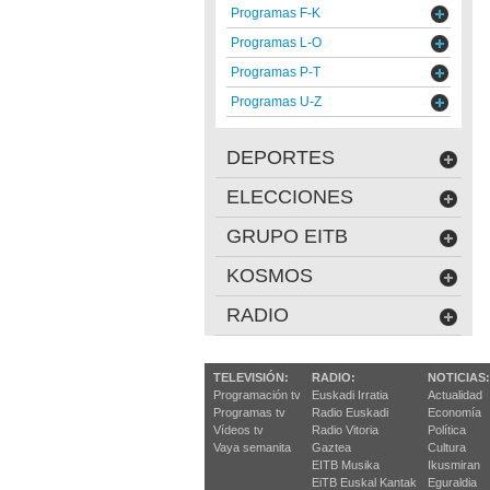
Programas F-K
Programas L-O
Programas P-T
Programas U-Z
DEPORTES
ELECCIONES
GRUPO EITB
KOSMOS
RADIO
TELEVISIÓN:
RADIO:
NOTICIAS:
Programación tv
Euskadi Irratia
Actualidad
Programas tv
Radio Euskadi
Economía
Vídeos tv
Radio Vitoria
Política
Vaya semanita
Gaztea
Cultura
EITB Musika
Ikusmiran
EiTB Euskal Kantak
Eguraldia