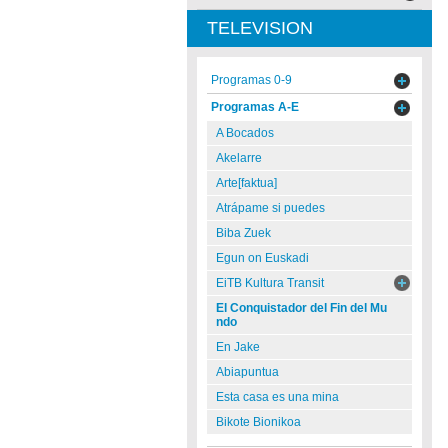
TELEVISION
Programas 0-9
Programas A-E
A Bocados
Akelarre
Arte[faktua]
Atrápame si puedes
Biba Zuek
Egun on Euskadi
EiTB Kultura Transit
El Conquistador del Fin del Mu
ndo
En Jake
Abiapuntua
Esta casa es una mina
Bikote Bionikoa