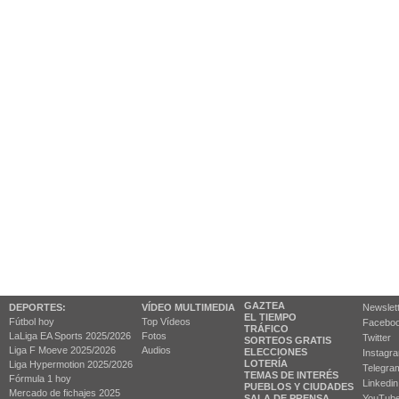
GAZTEA
DEPORTES:
VÍDEO MULTIMEDIA
Newslet
EL TIEMPO
Fútbol hoy
Top Vídeos
Facebo
TRÁFICO
LaLiga EA Sports 2025/2026
Fotos
Twitter
SORTEOS GRATIS
Liga F Moeve 2025/2026
Audios
ELECCIONES
Instagr
LOTERÍA
Liga Hypermotion 2025/2026
Telegra
TEMAS DE INTERÉS
Fórmula 1 hoy
Linkedin
PUEBLOS Y CIUDADES
Mercado de fichajes 2025
SALA DE PRENSA
YouTub