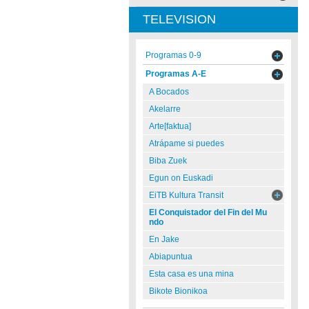
TELEVISION
Programas 0-9
Programas A-E
A Bocados
Akelarre
Arte[faktua]
Atrápame si puedes
Biba Zuek
Egun on Euskadi
EiTB Kultura Transit
El Conquistador del Fin del Mu
ndo
En Jake
Abiapuntua
Esta casa es una mina
Bikote Bionikoa