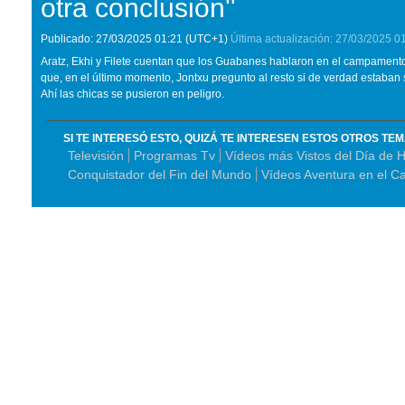
otra conclusión''
Publicado:
27/03/2025
01:21
(UTC+1)
Última actualización:
27/03/2025
0
Aratz, Ekhi y Filete cuentan que los Guabanes hablaron en el campamento
que, en el último momento, Jontxu pregunto al resto si de verdad estaban
Ahí las chicas se pusieron en peligro.
SI TE INTERESÓ ESTO, QUIZÁ TE INTERESEN ESTOS OTROS TE
Televisión
Programas Tv
Vídeos más Vistos del Día de 
Conquistador del Fin del Mundo
Vídeos Aventura en el Ca