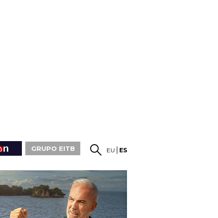
GRUPO EITB
EU
ES