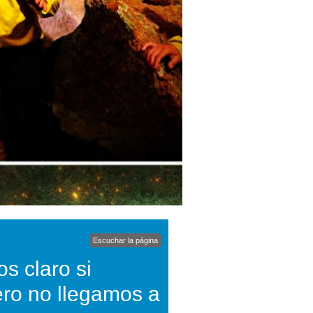
Escuchar la página
os claro si
pero no llegamos a