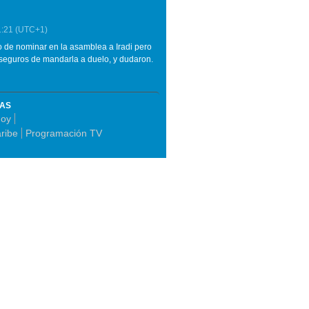
1:21
(UTC+1)
 de nominar en la asamblea a Iradi pero
 seguros de mandarla a duelo, y dudaron.
MAS
Hoy
ribe
Programación TV