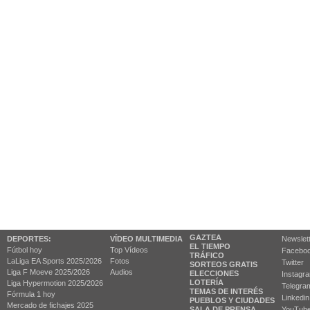
GAZTEA
DEPORTES:
VÍDEO MULTIMEDIA
Newslet
EL TIEMPO
Fútbol hoy
Top Vídeos
Facebo
TRÁFICO
LaLiga EA Sports 2025/2026
Fotos
Twitter
SORTEOS GRATIS
Liga F Moeve 2025/2026
Audios
ELECCIONES
Instagr
LOTERÍA
Liga Hypermotion 2025/2026
Telegra
TEMAS DE INTERÉS
Fórmula 1 hoy
Linkedin
PUEBLOS Y CIUDADES
Mercado de fichajes 2025
SALA DE PRENSA
YouTub