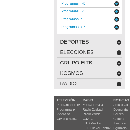
Programas F-K
Programas L-O
Programas P-T
Programas U-Z
DEPORTES
ELECCIONES
GRUPO EITB
KOSMOS
RADIO
TELEVISIÓN:
RADIO:
NOTICIAS:
Programación tv
Euskadi Irratia
Actualidad
Programas tv
Radio Euskadi
Economía
Vídeos tv
Radio Vitoria
Política
Vaya semanita
Gaztea
Cultura
EITB Musika
Ikusmiran
EiTB Euskal Kantak
Eguraldia