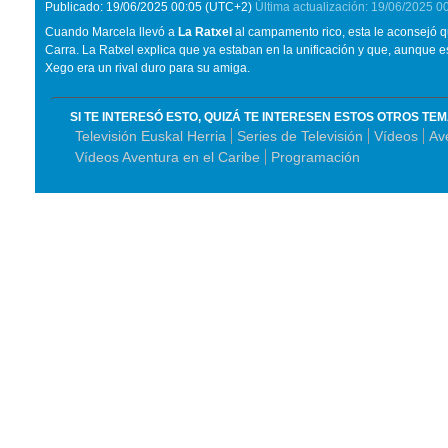
Publicado:
19/06/2025
00:05
(UTC+2)
Última actualización:
19/06/2025
0
Cuando Marcela llevó a
La Ratxel
al campamento rico, esta le aconsejó 
Carra. La Ratxel explica que ya estaban en la unificación y que, aunque 
Xego era un rival duro para su amiga.
SI TE INTERESÓ ESTO, QUIZÁ TE INTERESEN ESTOS OTROS TE
Televisión Euskal Herria
Series de Televisión
Vídeos
Av
Vídeos Aventura en el Caribe
Programación