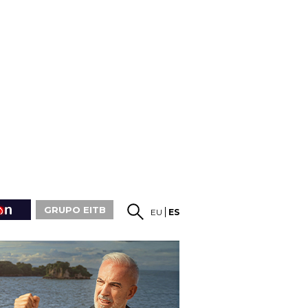
GRUPO EITB
EU
ES