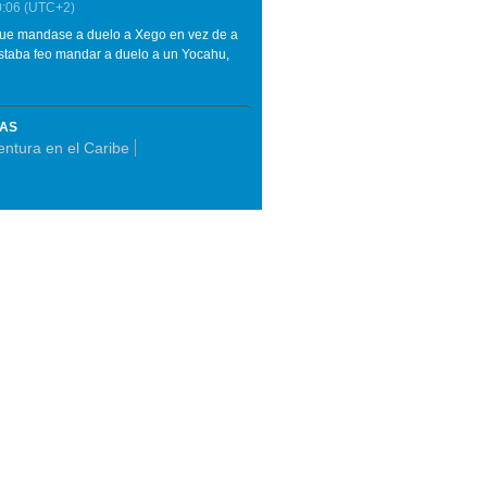
0:06
(UTC+2)
que mandase a duelo a Xego en vez de a
estaba feo mandar a duelo a un Yocahu,
MAS
entura en el Caribe