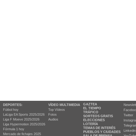
GAZTEA
DEPORTES:
VÍDEO MULTIMEDIA
Newslet
EL TIEMPO
Fútbol hoy
Top Vídeos
Facebo
TRÁFICO
LaLiga EA Sports 2025/2026
Fotos
Twitter
SORTEOS GRATIS
Liga F Moeve 2025/2026
Audios
ELECCIONES
Instagr
LOTERÍA
Liga Hypermotion 2025/2026
Telegra
TEMAS DE INTERÉS
Fórmula 1 hoy
Linkedin
PUEBLOS Y CIUDADES
Mercado de fichajes 2025
SALA DE PRENSA
YouTub