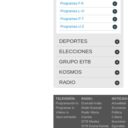
Programas F-K
Programas L-O
Programas P-T
Programas U-Z
DEPORTES
ELECCIONES
GRUPO EITB
KOSMOS
RADIO
TELEVISIÓN:
RADIO:
NOTICIAS:
Programación tv
Euskadi Irratia
Actualidad
Programas tv
Radio Euskadi
Economía
Vídeos tv
Radio Vitoria
Política
Vaya semanita
Gaztea
Cultura
EITB Musika
Ikusmiran
EiTB Euskal Kantak
Eguraldia