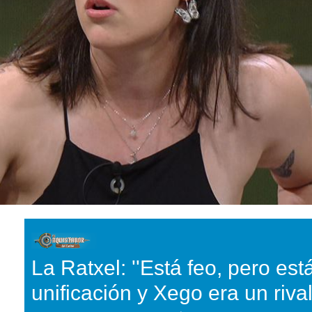
La Ratxel: ''Está feo, pero es
unificación y Xego era un riva