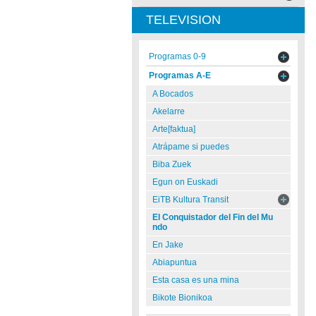
TELEVISION
Programas 0-9
Programas A-E
A Bocados
Akelarre
Arte[faktua]
Atrápame si puedes
Biba Zuek
Egun on Euskadi
EiTB Kultura Transit
El Conquistador del Fin del Mu
ndo
En Jake
Abiapuntua
Esta casa es una mina
Bikote Bionikoa