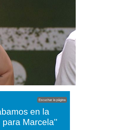
Escuchar la página
tábamos en la
l para Marcela''