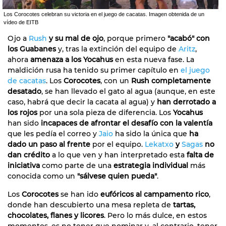
Los Corocotes celebran su victoria en el juego de cacatas. Imagen obtenida de un
vídeo de EITB
Ojo a
Rush
y su mal de ojo
, porque primero
"acabó" con
los Guabanes
y, tras la extinción del equipo de
Aritz
,
ahora
amenaza a los Yocahus
en esta nueva fase. La
maldición rusa ha tenido su primer capítulo en
el juego
de cacatas
. Los
Corocotes
, con un
Rush completamente
desatado
, se han llevado el gato al agua (aunque, en este
caso, habrá que decir la cacata al agua) y
han derrotado a
los rojos
por una sola pieza de diferencia. Los
Yocahus
han sido
incapaces de afrontar el desafío con la valentía
que les pedía el correo y
Jaio
ha sido la única que
ha
dado un paso al frente
por el equipo.
Lekatxo
y
Sagas
no
dan crédito
a lo que ven y han interpretado esta
falta de
iniciativa
como parte de una
estrategia individual
más
conocida como un
"sálvese quien pueda"
.
Los
Corocotes
se han ido
eufóricos al campamento rico
,
donde han descubierto una mesa repleta de
tartas,
chocolates, flanes y licores
. Pero lo más dulce, en estos
momentos, es no tener que nominar y, al contrario, tener