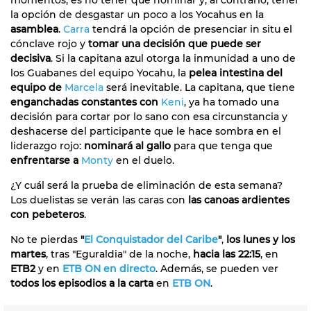
la opción de desgastar un poco a los Yocahus en la
asamblea
.
Carra
tendrá la opción de presenciar in situ el
cónclave rojo y
tomar una decisión que puede ser
decisiva
. Si la capitana azul otorga la inmunidad a uno de
los Guabanes del equipo Yocahu, la
pelea intestina del
equipo de
Marcela
será inevitable. La capitana, que tiene
enganchadas constantes con
Keni
, ya ha tomado una
decisión para cortar por lo sano con esa circunstancia y
deshacerse del participante que le hace sombra en el
liderazgo rojo:
nominará al gallo
para que tenga que
enfrentarse a
Monty
en el duelo.
¿Y cuál será la prueba de eliminación de esta semana?
Los duelistas se verán las caras con
las canoas ardientes
con pebeteros
.
No te pierdas
"
El Conquistador del Caribe
"
,
los lunes y los
martes
, tras "Eguraldia" de la noche,
hacia las 22:15
, en
ETB2
y en
ETB ON en directo
. Además, se pueden ver
todos los episodios a la carta
en
ETB ON
.