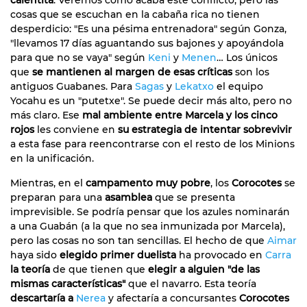
cosas que se escuchan en la cabaña rica no tienen
desperdicio: "Es una pésima entrenadora" según Gonza,
"llevamos 17 días aguantando sus bajones y apoyándola
para que no se vaya" según
Keni
y
Menen
… Los únicos
que
se mantienen al margen de esas críticas
son los
antiguos Guabanes. Para
Sagas
y
Lekatxo
el equipo
Yocahu es un "putetxe". Se puede decir más alto, pero no
más claro. Ese
mal ambiente entre Marcela y los cinco
rojos
les conviene en
su estrategia de intentar sobrevivir
a esta fase para reencontrarse con el resto de los Minions
en la unificación.
Mientras, en el
campamento muy pobre
, los
Corocotes
se
preparan para una
asamblea
que se presenta
imprevisible. Se podría pensar que los azules nominarán
a una Guabán (a la que no sea inmunizada por Marcela),
pero las cosas no son tan sencillas. El hecho de que
Aimar
haya sido
elegido primer duelista
ha provocado en
Carra
la teoría
de que tienen que
elegir a alguien "de las
mismas características"
que el navarro. Esta teoría
descartaría a
Nerea
y afectaría a concursantes
Corocotes