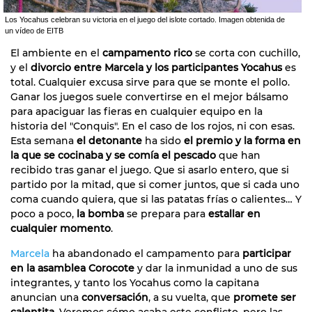
Los Yocahus celebran su victoria en el juego del islote cortado. Imagen obtenida de
un vídeo de EITB
El ambiente en el
campamento rico
se corta con cuchillo,
y el
divorcio entre Marcela y los participantes Yocahus
es
total. Cualquier excusa sirve para que se monte el pollo.
Ganar los juegos suele convertirse en el mejor bálsamo
para apaciguar las fieras en cualquier equipo en la
historia del "Conquis". En el caso de los rojos, ni con esas.
Esta semana
el detonante
ha sido
el premio y la forma en
la que se cocinaba y se comía el pescado
que han
recibido tras ganar el juego. Que si asarlo entero, que si
partido por la mitad, que si comer juntos, que si cada uno
coma cuando quiera, que si las patatas frías o calientes… Y
poco a poco,
la bomba
se prepara para
estallar en
cualquier momento
.
Marcela
ha abandonado el campamento para
participar
en la asamblea Corocote
y dar la inmunidad a uno de sus
integrantes, y tanto los Yocahus como la capitana
anuncian una
conversación
, a su vuelta, que
promete ser
calentita
. Veremos cómo acaba este conflicto, pero las