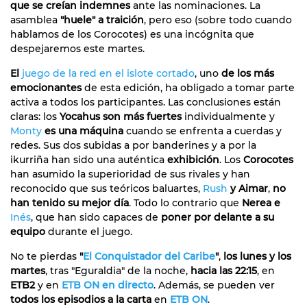
que se creían indemnes
ante las nominaciones. La
asamblea
"huele" a traición
, pero eso (sobre todo cuando
hablamos de los Corocotes) es una incógnita que
despejaremos este martes.
El
juego de la red en el islote cortado
, uno
de los más
emocionantes
de esta edición, ha obligado a tomar parte
activa a todos los participantes. Las conclusiones están
claras: los
Yocahus son más fuertes
individualmente y
Monty
es una máquina
cuando se enfrenta a cuerdas y
redes. Sus dos subidas a por banderines y a por la
ikurriña han sido una auténtica
exhibición
. Los
Corocotes
han asumido la superioridad de sus rivales y han
reconocido que sus teóricos baluartes,
Rush
y Aimar
,
no
han tenido su mejor día
. Todo lo contrario que
Nerea e
Inés
, que han sido capaces de
poner por delante a su
equipo
durante el juego.
No te pierdas
"
El Conquistador del Caribe
"
,
los lunes y los
martes
, tras "Eguraldia" de la noche,
hacia las 22:15
, en
ETB2
y en
ETB ON en directo
. Además, se pueden ver
todos los episodios a la carta
en
ETB ON
.