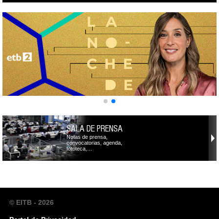
SALA DE PRENSA
Notas de prensa,
convocatorias, agenda,
fototeca,…
© EITB - 2026