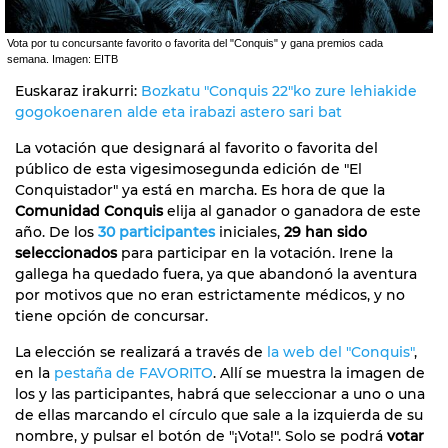
Vota por tu concursante favorito o favorita del "Conquis" y gana premios cada
semana. Imagen: EITB
Euskaraz irakurri:
Bozkatu "Conquis 22"ko zure lehiakide
gogokoenaren alde eta irabazi astero sari bat
La votación que designará al favorito o favorita del
público de esta vigesimosegunda edición de "El
Conquistador" ya está en marcha. Es hora de que la
Comunidad Conquis
elija al ganador o ganadora de este
año. De los
30 participantes
iniciales,
29 han sido
seleccionados
para participar en la votación. Irene la
gallega ha quedado fuera, ya que abandonó la aventura
por motivos que no eran estrictamente médicos, y no
tiene opción de concursar.
La elección se realizará a través de
la web del "Conquis"
,
en la
pestaña de FAVORITO
. Allí se muestra la imagen de
los y las participantes, habrá que seleccionar a uno o una
de ellas marcando el círculo que sale a la izquierda de su
nombre, y pulsar el botón de "¡Vota!". Solo se podrá
votar