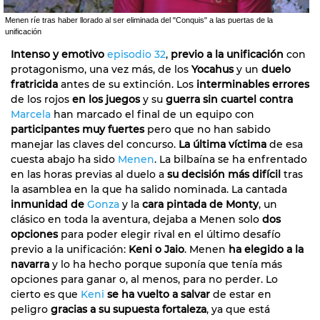
Menen ríe tras haber llorado al ser eliminada del "Conquis" a las puertas de la
unificación
Intenso y emotivo
episodio 32
,
previo a la unificación
con
protagonismo, una vez más, de los
Yocahus
y un
duelo
fratricida
antes de su extinción. Los
interminables errores
de los rojos
en los juegos
y su
guerra sin cuartel contra
Marcela
han marcado el final de un equipo con
participantes muy fuertes
pero que no han sabido
manejar las claves del concurso.
La última víctima
de esa
cuesta abajo ha sido
Menen
. La bilbaína se ha enfrentado
en las horas previas al duelo a
su decisión más difícil
tras
la asamblea en la que ha salido nominada. La cantada
inmunidad de
Gonza
y la
cara pintada de Monty
, un
clásico en toda la aventura, dejaba a Menen solo
dos
opciones
para poder elegir rival en el último desafío
previo a la unificación:
Keni o Jaio
. Menen
ha elegido a la
navarra
y lo ha hecho porque suponía que tenía más
opciones para ganar o, al menos, para no perder. Lo
cierto es que
Keni
se ha vuelto a salvar
de estar en
peligro
gracias a su supuesta fortaleza
, ya que está