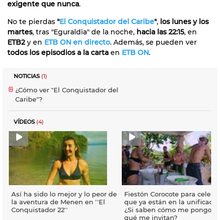
exigente que nunca
.
No te pierdas
"
El Conquistador del Caribe
"
,
los lunes y los
martes
, tras "Eguraldia" de la noche,
hacia las 22:15
, en
ETB2
y en
ETB ON en directo
. Además, se pueden ver
todos los episodios a la carta
en
ETB ON
.
NOTICIAS
(1)
¿Cómo ver "El Conquistador del
Caribe"?
VÍDEOS
(4)
Así ha sido lo mejor y lo peor de
Fiestón Corocote para celebr
la aventura de Menen en ''El
que ya están en la unificació
Conquistador 22''
¿Si saben cómo me pongo, p
qué me invitan?