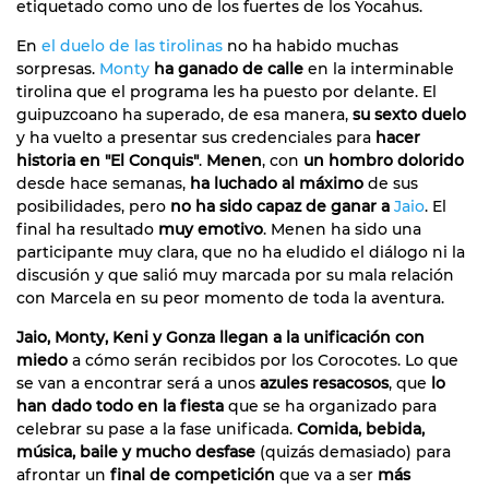
etiquetado como uno de los fuertes de los Yocahus.
En
el duelo de las tirolinas
no ha habido muchas
sorpresas.
Monty
ha ganado de calle
en la interminable
tirolina que el programa les ha puesto por delante. El
guipuzcoano ha superado, de esa manera,
su sexto duelo
y ha vuelto a presentar sus credenciales para
hacer
historia en "El Conquis"
.
Menen
, con
un hombro dolorido
desde hace semanas,
ha luchado al máximo
de sus
posibilidades, pero
no ha sido capaz de ganar a
Jaio
. El
final ha resultado
muy emotivo
. Menen ha sido una
participante muy clara, que no ha eludido el diálogo ni la
discusión y que salió muy marcada por su mala relación
con Marcela en su peor momento de toda la aventura.
Jaio, Monty, Keni y Gonza llegan a la unificación con
miedo
a cómo serán recibidos por los Corocotes. Lo que
se van a encontrar será a unos
azules resacosos
, que
lo
han dado todo en la fiesta
que se ha organizado para
celebrar su pase a la fase unificada.
Comida, bebida,
música, baile y mucho desfase
(quizás demasiado) para
afrontar un
final de competición
que va a ser
más