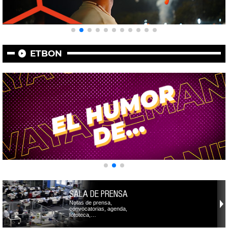
ETBON
SALA DE PRENSA
Notas de prensa,
convocatorias, agenda,
fototeca,…