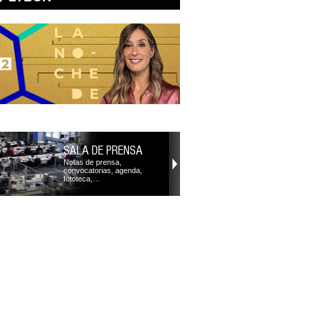
SALA DE PRENSA
Notas de prensa,
convocatorias, agenda,
fototeca,…