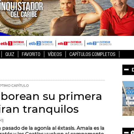
QUIZ
FAVORITO
VÍDEOS
CAPÍTULOS COMPLETOS
PTIMO CAPÍTULO
aborean su primera
piran tranquilos
1)
pasado de la agonía al éxtasis. Amaia es la