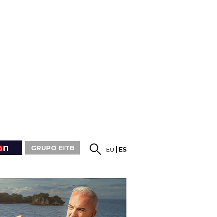
GRUPO EITB
EU
ES