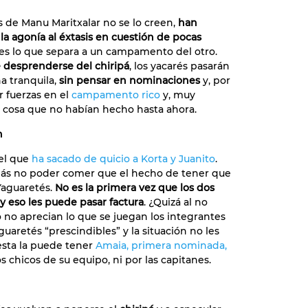
s de Manu Maritxalar no se lo creen,
han
la agonía al éxtasis en cuestión de pocas
 es lo que separa a un campamento del otro.
e desprenderse del chiripá
, los yacarés pasarán
a tranquila,
sin pensar en nominaciones
y, por
r fuerzas en el
campamento rico
y, muy
 cosa que no habían hecho hasta ahora.
n
 el que
ha sacado de quicio a Korta y Juanito
.
ás no poder comer que el hecho de tener que
Yaguaretés.
No es la primera vez que los dos
y eso les puede pasar factura
. ¿Quizá al no
 no aprecian lo que se juegan los integrantes
uaretés “prescindibles” y la situación no les
sta la puede tener
Amaia, primera nominada,
s chicos de su equipo, ni por las capitanes.