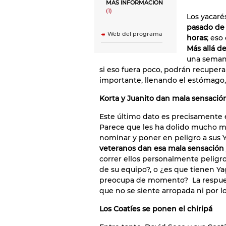
MÁS INFORMACIÓN
(1)
Los yacaré
pasado de 
Web del programa
horas
; eso
Más allá d
una seman
si eso fuera poco, podrán recupera
importante, llenando el estómago,
Korta y Juanito dan mala sensació
Este último dato es precisamente
Parece que les ha dolido mucho m
nominar y poner en peligro a sus 
veteranos dan esa mala sensación 
correr ellos personalmente peligro
de su equipo?, o ¿es que tienen Yag
preocupa de momento? La respue
que no se siente arropada ni por lo
Los Coatíes se ponen el chiripá