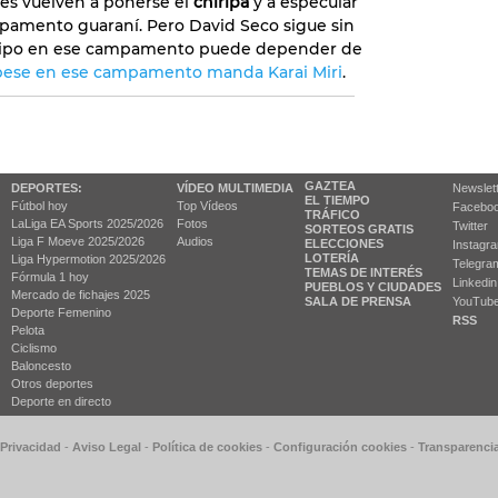
íes vuelven a ponerse el
chiripá
y a especular
mpamento guaraní. Pero David Seco sigue sin
equipo en ese campamento puede depender de
 pese en ese campamento manda Karai Miri
.
GAZTEA
DEPORTES:
VÍDEO MULTIMEDIA
Newslet
EL TIEMPO
Fútbol hoy
Top Vídeos
Facebo
TRÁFICO
LaLiga EA Sports 2025/2026
Fotos
Twitter
SORTEOS GRATIS
Liga F Moeve 2025/2026
Audios
ELECCIONES
Instagr
LOTERÍA
Liga Hypermotion 2025/2026
Telegra
TEMAS DE INTERÉS
Fórmula 1 hoy
Linkedin
PUEBLOS Y CIUDADES
Mercado de fichajes 2025
SALA DE PRENSA
YouTub
Deporte Femenino
RSS
Pelota
Ciclismo
Baloncesto
Otros deportes
Deporte en directo
 Privacidad
-
Aviso Legal
-
Política de cookies
-
Configuración cookies
-
Transparenci