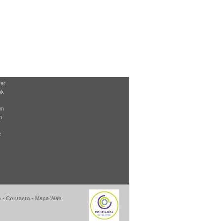
ter
ok
am
m
e
a
-
Contacto
-
Mapa Web