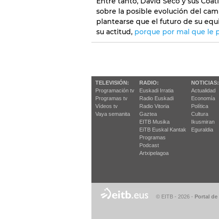
Entre tanto, David Seco y sus Coat
sobre la posible evolución del ca
plantearse que el futuro de su 
su actitud,
porque por mal que le
TELEVISIÓN:
RADIO:
NOTICIAS:
Programación tv
Euskadi Irratia
Actualidad
Programas tv
Radio Euskadi
Economía
Vídeos tv
Radio Vitoria
Política
Vaya semanita
Gaztea
Cultura
EITB Musika
Ikusmiran
EiTB Euskal Kantak
Eguraldia
Programas
Podcast
Artxipelagoa
© EITB - 2026
-
Portal de