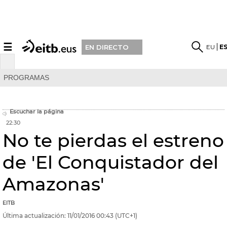
☰
EU
E
EN DIRECTO
PROGRAMAS
Escuchar la página
22:30
No te pierdas el estreno
de 'El Conquistador del
Amazonas'
EITB
Última actualización:
11/01/2016
00:43
(UTC+1)