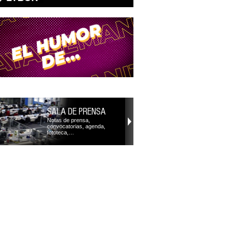
SALA DE PRENSA
Notas de prensa,
convocatorias, agenda,
fototeca,…