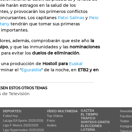
le harán estragos en la salud de los
ntes, y provocarán los primeros conflictos
concursantes. Los capitanes
Patxi Salinas
y
Peio
stany
tendrán que tomar sus primeras
 importantes.
dores, además, comprobarán que este año
la
uipo
, y que las inmunidades y las
nominaciones
 para evitar los
duelos de eliminación
.
 una producción de
Hostoil para
Euskal
erminar el "
Eguraldia
" de la noche, en
ETB2 y en
RESEN ESTOS OTROS TEMAS
 de Televisión
GAZTEA
DEPORTES:
VÍDEO MULTIMEDIA
Newslet
EL TIEMPO
Fútbol hoy
Top Vídeos
Facebo
TRÁFICO
LaLiga EA Sports 2025/2026
Fotos
Twitter
SORTEOS GRATIS
Liga F Moeve 2025/2026
Audios
ELECCIONES
Instagr
LOTERÍA
Liga Hypermotion 2025/2026
Telegra