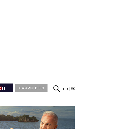
GRUPO EITB
EU
ES