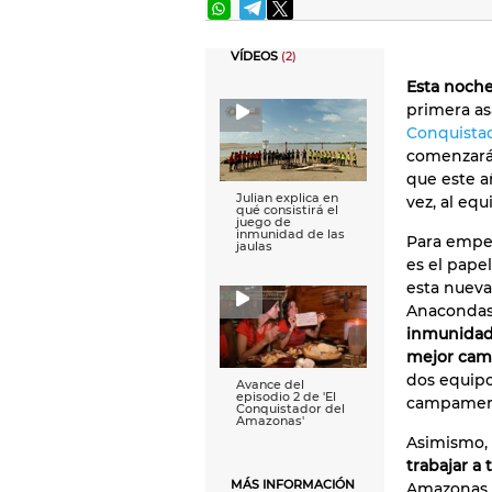
VÍDEOS
(2)
Esta noch
primera as
Conquista
comenzará
que este a
Julian explica en
vez, al eq
qué consistirá el
juego de
inmunidad de las
Para empe
jaulas
es el pape
esta nueva
Anacondas
inmunida
mejor camp
dos equipo
Avance del
episodio 2 de 'El
campament
Conquistador del
Amazonas'
Asimismo, 
trabajar a 
MÁS INFORMACIÓN
Amazonas co