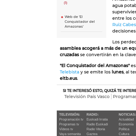
(1)
agua potab
supervivie
Web de 'El
entre los 
Conquistador del
Ruiz Cabe
Amazonas'
decisiones
Los perde
asamblea acogerá a más de un eq
cruzadas
se convertirán en la clave
"El Conquistador del Amazonas"
es
Telebista
y se emite los
lunes
, al t
eitb.eus
.
SI TE INTERESÓ ESTO, QUIZÁ TE INTE
Televisión País Vasco
Programas
TELEVISIÓN:
RADIO:
NOTICIAS:
Programación tv
Euskadi Irratia
Actualidad
Programas tv
Radio Euskadi
Economía
Vídeos tv
Radio Vitoria
Política
Vaya semanita
Gaztea
Cultura