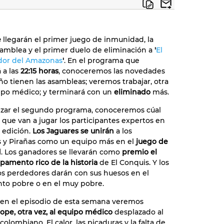
e
llegarán el primer juego de inmunidad, la
amblea y el primer duelo de eliminación a
'
El
dor del Amazonas
'
. En el programa que
 a las
22:15 horas
, conoceremos las novedades
ño tienen las asambleas; veremos trabajar, otra
uipo médico; y terminará con un
eliminado
más.
zar el segundo programa, conoceremos cúal
l que van a jugar los participantes expertos en
 edición.
Los Jaguares se unirán
a los
 y Pirañas como un equipo más en el
juego de
d
. Los ganadores se llevarán como
premio el
amento rico de la historia
de El Conquis. Y los
s perdedores darán con sus huesos en el
o pobre o en el muy pobre.
en el episodio de esta semana veremos
tope, otra vez, al equipo médico
desplazado al
lombiano. El calor, las picaduras y la falta de