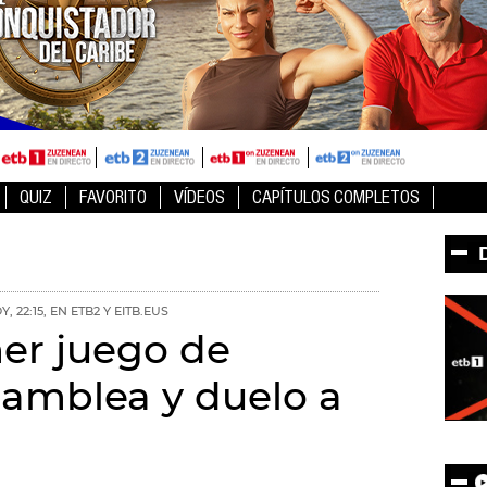
QUIZ
FAVORITO
VÍDEOS
CAPÍTULOS COMPLETOS
Y, 22:15, EN ETB2 Y EITB.EUS
mer juego de
amblea y duelo a