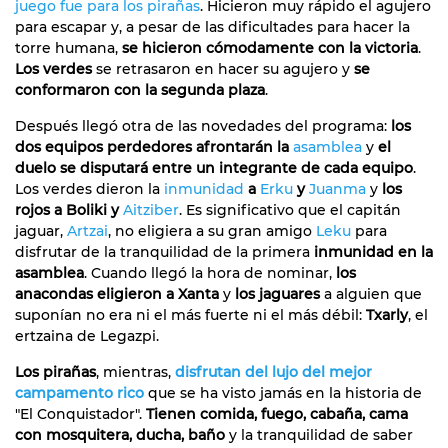
juego fue para los pirañas
. Hicieron muy rápido el agujero
para escapar y, a pesar de las dificultades para hacer la
torre humana,
se hicieron cómodamente con la victoria
.
Los verdes
se retrasaron en hacer su agujero y
se
conformaron con la segunda plaza
.
Después llegó otra de las novedades del programa:
los
dos equipos perdedores afrontarán la
asamblea
y
el
duelo se disputará entre un integrante de cada equipo
.
Los verdes dieron la
inmunidad
a
Erku
y
Juanma
y
los
rojos a Boliki y
Aitziber
. Es significativo que el capitán
jaguar,
Artzai
, no eligiera a su gran amigo
Leku
para
disfrutar de la tranquilidad de la primera
inmunidad en la
asamblea
. Cuando llegó la hora de nominar,
los
anacondas eligieron a Xanta
y
los jaguares
a alguien que
suponían no era ni el más fuerte ni el más débil:
Txarly
, el
ertzaina de Legazpi.
Los pirañas
, mientras,
disfrutan del lujo del mejor
campamento rico
que se ha visto jamás en la historia de
"El Conquistador".
Tienen comida, fuego, cabaña, cama
con mosquitera, ducha, baño
y la tranquilidad de saber