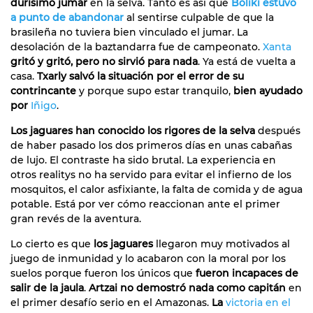
durísimo jumar
en la selva. Tanto es así que
Boliki estuvo
a punto de abandonar
al sentirse culpable de que la
brasileña no tuviera bien vinculado el jumar. La
desolación de la baztandarra fue de campeonato.
Xanta
gritó y gritó, pero no sirvió para nada
. Ya está de vuelta a
casa.
Txarly salvó la situación por el error de su
contrincante
y porque supo estar tranquilo,
bien ayudado
por
Iñigo
.
Los jaguares han conocido los rigores de la selva
después
de haber pasado los dos primeros días en unas cabañas
de lujo. El contraste ha sido brutal. La experiencia en
otros realitys no ha servido para evitar el infierno de los
mosquitos, el calor asfixiante, la falta de comida y de agua
potable. Está por ver cómo reaccionan ante el primer
gran revés de la aventura.
Lo cierto es que
los jaguares
llegaron muy motivados al
juego de inmunidad y lo acabaron con la moral por los
suelos porque fueron los únicos que
fueron incapaces de
salir de la jaula
.
Artzai no demostró nada como capitán
en
el primer desafío serio en el Amazonas.
La
victoria en el