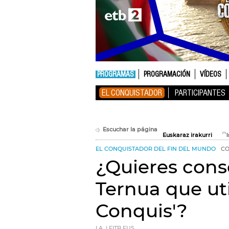
PROGRAMAS
PROGRAMACIÓN
VÍDEOS
EL CONQUISTADOR
PARTICIPANTES
Escuchar la página
Euskaraz irakurri
EL CONQUISTADOR DEL FIN DEL MUNDO
CO
¿Quieres cons
Ternua que uti
Conquis'?
I.A. | EITB.EUS