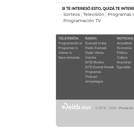
SI TE INTERESÓ ESTO, QUIZÁ TE INTE
Sorteos
Televisión
Programas d
Programación TV
TELEVISIÓN:
RADIO:
NOTICIAS:
Programación tv
Euskadi Irratia
Actualidad
Programas tv
Radio Euskadi
Economía
Vídeos tv
Radio Vitoria
Política
Vaya semanita
Gaztea
Cultura
EITB Musika
Ikusmiran
EiTB Euskal Kantak
Eguraldia
Programas
Podcast
Artxipelagoa
© EITB - 2026
-
Portal de