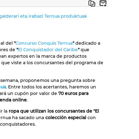
galderari eta irabazi Ternua produktuak
nal del
"
Concurso Conquis Ternua
"
dedicado a
ores de
"
El Conquistador del Caribe
"
que
an expertos en la marca de productos
 que viste a los concursantes del programa de
a semana, proponemos una pregunta sobre
nua
. Entre todos los acertantes, haremos un
vará un cupón por valor de
70 euros para
ienda online
.
r la
ropa que utilizan los concursantes de "El
ernua ha sacado una
colección especial
con
 conquistadores.