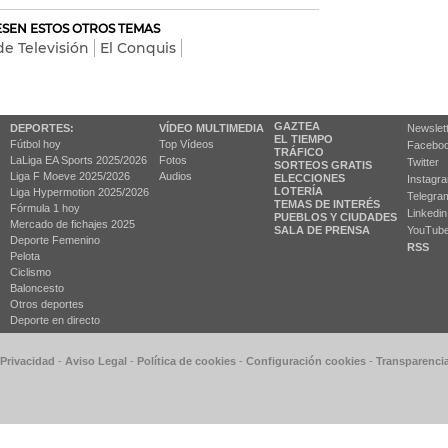
RESEN ESTOS OTROS TEMAS
e Televisión
El Conquis
GAZTEA
DEPORTES:
VÍDEO MULTIMEDIA
Newslet
EL TIEMPO
Fútbol hoy
Top Vídeos
Facebo
TRÁFICO
LaLiga EA Sports 2025/2026
Fotos
Twitter
SORTEOS GRATIS
Liga F Moeve 2025/2026
Audios
ELECCIONES
Instagr
LOTERÍA
Liga Hypermotion 2025/2026
Telegra
TEMAS DE INTERÉS
Fórmula 1 hoy
Linkedin
PUEBLOS Y CIUDADES
Mercado de fichajes 2025
SALA DE PRENSA
YouTub
Deporte Femenino
RSS
Pelota
Ciclismo
Baloncesto
Otros deportes
Deporte en directo
 Privacidad
-
Aviso Legal
-
Política de cookies
-
Configuración cookies
-
Transparenci