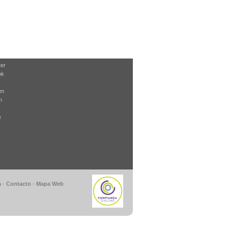
ter
ok
am
m
e
a
-
Contacto
-
Mapa Web