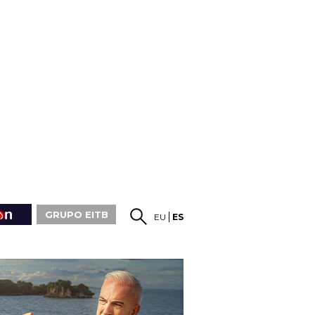
GRUPO EITB
EU
ES