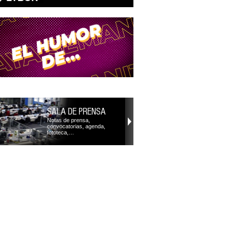
SALA DE PRENSA
Notas de prensa,
convocatorias, agenda,
fototeca,…