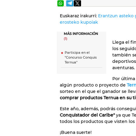
Euskaraz irakurri:
Erantzun asteko 
erosteko kupoiak
MÁS INFORMACIÓN
(1)
Llega el fi
los seguid
Participa en el
también se
"Concurso Conquis
deportivos
Ternua"
aventuras.
Por últim
algún producto o proyecto de
Ter
sorteo en el que el ganador se lle
comprar productos Ternua en su t
Este año, además, podrás consegui
Conquistador del Caribe"
ya que T
todos los productos que visten los
¡Buena suerte!