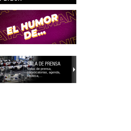
SALA DE PRENSA
Notas de prensa,
convocatorias, agenda,
fototeca,…