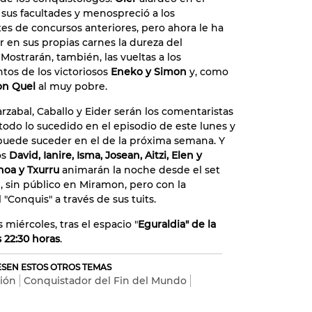
 sus facultades y menospreció a los
tes de concursos anteriores, pero ahora le ha
r en sus propias carnes la dureza del
Mostrarán, también, las vueltas a los
os de los victoriosos
Eneko y Simon
y, como
n Quel
al muy pobre.
arzabal, Caballo y Eider serán los comentaristas
 todo lo sucedido en el episodio de este lunes y
puede suceder en el de la próxima semana. Y
os
David, Ianire, Isma, Josean, Aitzi, Elen y
hoa y Txurru
animarán la noche desde el set
 sin público en Miramon, pero con la
 "Conquis" a través de sus tuits.
 miércoles, tras el espacio "
Eguraldia" de la
s 22:30 horas
.
RESEN ESTOS OTROS TEMAS
ión
Conquistador del Fin del Mundo