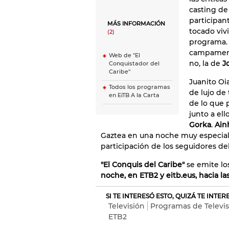
casting de
participan
MÁS INFORMACIÓN
tocado vivi
(2)
programa. 
campament
Web de ''El
no, la de
Jo
Conquistador del
Caribe''
Juanito Oi
Todos los programas
de lujo de
en EiTB A la Carta
de lo que 
junto a ell
Gorka
.
Ain
Gaztea en una noche muy especial,
participación de los seguidores del
"El Conquis del Caribe"
se emite los
noche, en ETB2 y eitb.eus, hacia la
SI TE INTERESÓ ESTO, QUIZÁ TE INTE
Televisión
Programas de Televis
ETB2