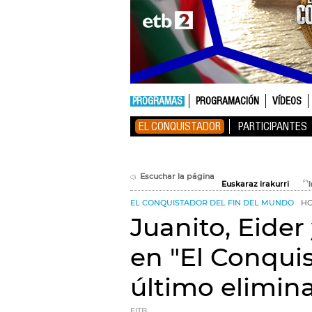
PROGRAMAS
PROGRAMACIÓN
VÍDEOS
EL CONQUISTADOR
PARTICIPANTES
Escuchar la página
Euskaraz irakurri
EL CONQUISTADOR DEL FIN DEL MUNDO
HO
Juanito, Eider
en "El Conquis"
último elimin
EITB