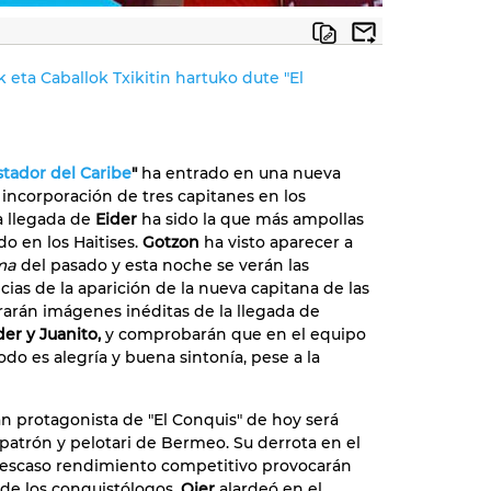
k eta Caballok Txikitin hartuko dute "El
stador del Caribe
"
ha entrado en una nueva
a incorporación de tres capitanes en los
a llegada de
Eider
ha sido la que más ampollas
do en los Haitises.
Gotzon
ha visto aparecer a
sma
del pasado y esta noche se verán las
ias de la aparición de la nueva capitana de las
rarán imágenes inéditas de la llegada de
der y Juanito,
y comprobarán que en el equipo
odo es alegría y buena sintonía, pese a la
an protagonista de "El Conquis" de hoy será
l patrón y pelotari de Bermeo. Su derrota en el
 escaso rendimiento competitivo provocarán
s de los conquistólogos.
Oier
alardeó en el