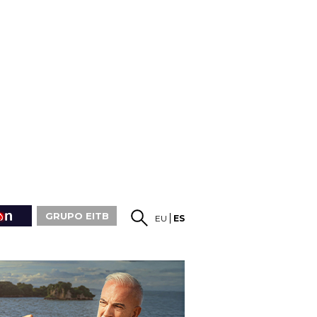
GRUPO EITB
EU
ES