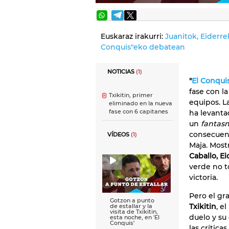
Euskaraz irakurri:
Juanitok, Eiderre
Conquis"eko debatean
NOTICIAS
(1)
"
El Conqui
fase con l
Txikitin, primer
equipos. L
eliminado en la nueva
fase con 6 capitanes
ha levanta
un
fanta
consecuenc
VÍDEOS
(1)
Maja. Most
Caballo, Ei
verde no t
victoria.
Pero el gr
Gotzon a punto
Txikitin
, e
de estallar y la
visita de Txikitin,
duelo y su
esta noche, en 'El
Conquis'
las crítica