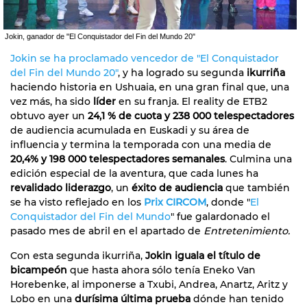
Jokin, ganador de "El Conquistador del Fin del Mundo 20"
Jokin se ha proclamado vencedor de "El Conquistador
del Fin del Mundo 20"
, y ha logrado su segunda
ikurriña
haciendo historia en Ushuaia, en una gran final que, una
vez más, ha sido
líder
en su franja. El reality de ETB2
obtuvo ayer un
24,1 % de cuota y 238 000 telespectadores
de audiencia acumulada en Euskadi y su área de
influencia y termina la temporada con una media de
20,4% y 198 000 telespectadores semanales
. Culmina una
edición especial de la aventura, que cada lunes ha
revalidado liderazgo
, un
éxito de audiencia
que también
se ha visto reflejado en los
Prix CIRCOM
, donde "
El
Conquistador del Fin del Mundo
" fue galardonado el
pasado mes de abril en el apartado de
Entretenimiento.
Con esta segunda ikurriña,
Jokin iguala el título de
bicampeón
que hasta ahora sólo tenía Eneko Van
Horebenke, al imponerse a Txubi, Andrea, Anartz, Aritz y
Lobo en una
durísima última prueba
dónde han tenido