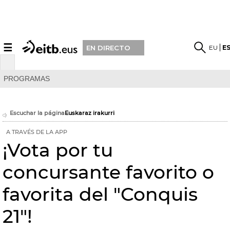
☰
EU
E
EN DIRECTO
PROGRAMAS
Escuchar la página
Euskaraz irakurri
A TRAVÉS DE LA APP
¡Vota por tu
concursante favorito o
favorita del "Conquis
21"!