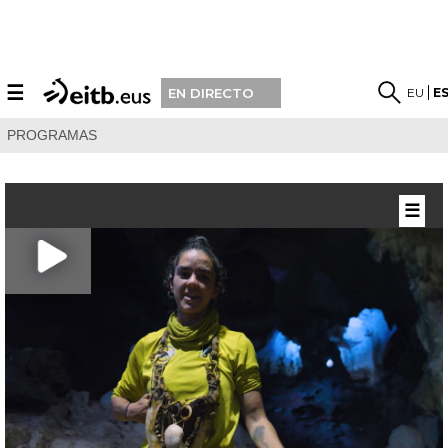
☰
EU
E
EN DIRECTO
PROGRAMAS
☰