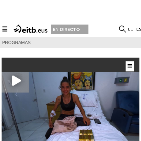
☰
EU
E
EN DIRECTO
PROGRAMAS
☰