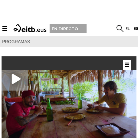
☰
EU
E
EN DIRECTO
PROGRAMAS
☰