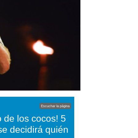
Escuchar la página
 de los cocos! 5
se decidirá quién