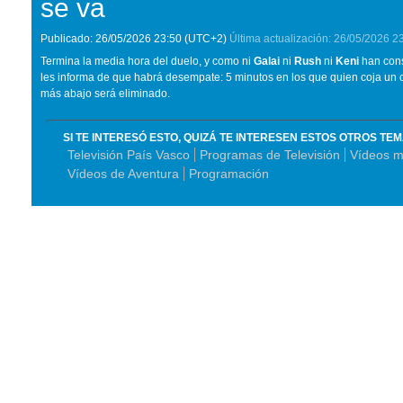
se va
Publicado:
26/05/2026
23:50
(UTC+2)
Última actualización:
26/05/2026
2
Termina la media hora del duelo, y como ni
Galai
ni
Rush
ni
Keni
han cons
les informa de que habrá desempate: 5 minutos en los que quien coja un 
más abajo será eliminado.
SI TE INTERESÓ ESTO, QUIZÁ TE INTERESEN ESTOS OTROS TE
Televisión País Vasco
Programas de Televisión
Vídeos m
Vídeos de Aventura
Programación