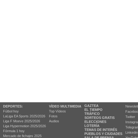
GAZTEA
DEPORTES:
VÍDEO MULTIMEDIA
Newslet
EL TIEMPO
Fútbol hoy
Top Vídeos
Facebo
TRÁFICO
LaLiga EA Sports 2025/2026
Fotos
Twitter
SORTEOS GRATIS
Liga F Moeve 2025/2026
Audios
ELECCIONES
Instagr
LOTERÍA
Liga Hypermotion 2025/2026
Telegra
TEMAS DE INTERÉS
Fórmula 1 hoy
Linkedin
PUEBLOS Y CIUDADES
Mercado de fichajes 2025
SALA DE PRENSA
YouTub