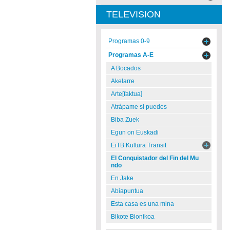
TELEVISION
Programas 0-9
Programas A-E
A Bocados
Akelarre
Arte[faktua]
Atrápame si puedes
Biba Zuek
Egun on Euskadi
EiTB Kultura Transit
El Conquistador del Fin del Mu
ndo
En Jake
Abiapuntua
Esta casa es una mina
Bikote Bionikoa