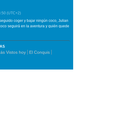
3:50
(UTC+2)
eguido coger y bajar ningún coco, Julian
coco seguirá en la aventura y quién quede
MAS
ás Vistos hoy
El Conquis