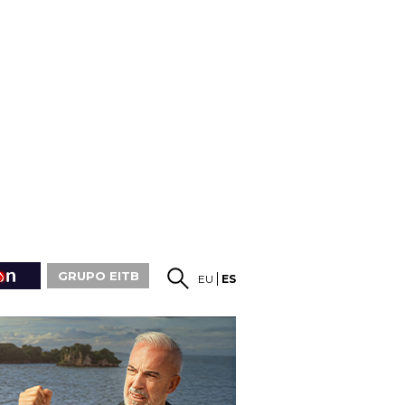
GRUPO EITB
EU
ES