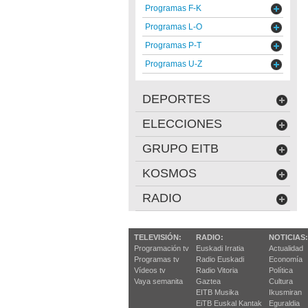
Programas F-K
Programas L-O
Programas P-T
Programas U-Z
DEPORTES
ELECCIONES
GRUPO EITB
KOSMOS
RADIO
TELEVISIÓN:
RADIO:
NOTICIAS:
Programación tv
Euskadi Irratia
Actualidad
Programas tv
Radio Euskadi
Economía
Vídeos tv
Radio Vitoria
Política
Vaya semanita
Gaztea
Cultura
EITB Musika
Ikusmiran
EiTB Euskal Kantak
Eguraldia