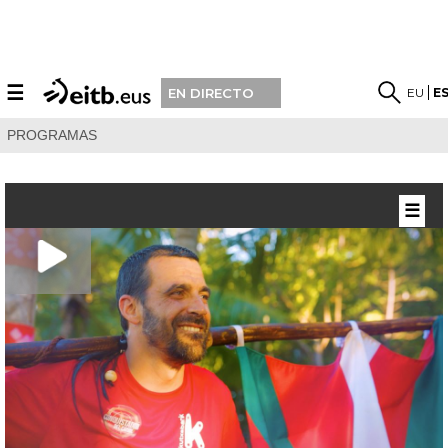
☰
EU
E
EN DIRECTO
PROGRAMAS
☰