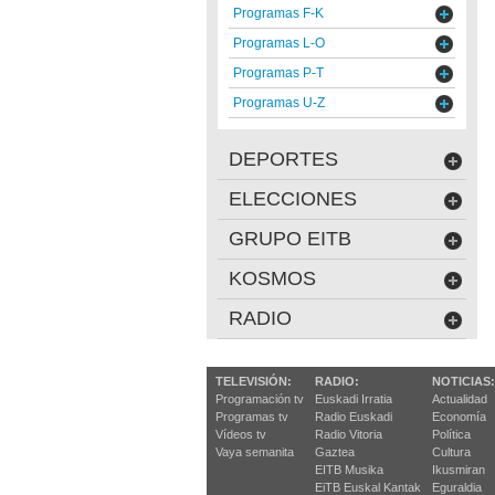
Programas F-K
Programas L-O
Programas P-T
Programas U-Z
DEPORTES
ELECCIONES
GRUPO EITB
KOSMOS
RADIO
TELEVISIÓN:
RADIO:
NOTICIAS:
Programación tv
Euskadi Irratia
Actualidad
Programas tv
Radio Euskadi
Economía
Vídeos tv
Radio Vitoria
Política
Vaya semanita
Gaztea
Cultura
EITB Musika
Ikusmiran
EiTB Euskal Kantak
Eguraldia