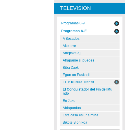
TELEVISION
Programas 0-9
Programas A-E
A Bocados
Akelarre
Arte[faktua]
Atrápame si puedes
Biba Zuek
Egun on Euskadi
EiTB Kultura Transit
El Conquistador del Fin del Mu
ndo
En Jake
Abiapuntua
Esta casa es una mina
Bikote Bionikoa