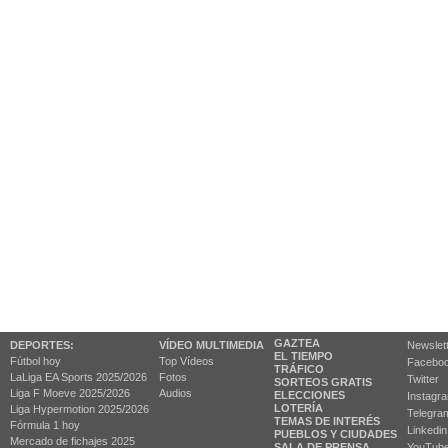
GAZTEA
DEPORTES:
VÍDEO MULTIMEDIA
Newslet
EL TIEMPO
Fútbol hoy
Top Vídeos
Facebo
TRÁFICO
LaLiga EA Sports 2025/2026
Fotos
Twitter
SORTEOS GRATIS
Liga F Moeve 2025/2026
Audios
ELECCIONES
Instagr
LOTERÍA
Liga Hypermotion 2025/2026
Telegra
TEMAS DE INTERÉS
Fórmula 1 hoy
Linkedin
PUEBLOS Y CIUDADES
Mercado de fichajes 2025
SALA DE PRENSA
YouTub