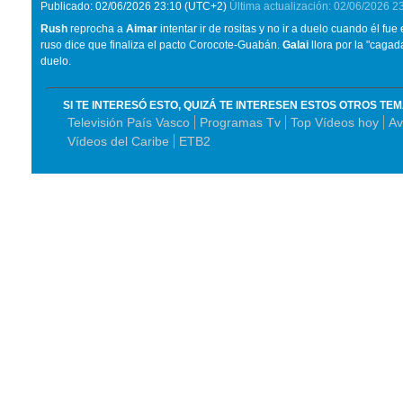
Publicado:
02/06/2026
23:10
(UTC+2)
Última actualización:
02/06/2026
2
Rush
reprocha a
Aimar
intentar ir de rositas y no ir a duelo cuando él fue
ruso dice que finaliza el pacto Corocote-Guabán.
Galai
llora por la "cagad
duelo.
SI TE INTERESÓ ESTO, QUIZÁ TE INTERESEN ESTOS OTROS TE
Televisión País Vasco
Programas Tv
Top Vídeos hoy
Av
Vídeos del Caribe
ETB2