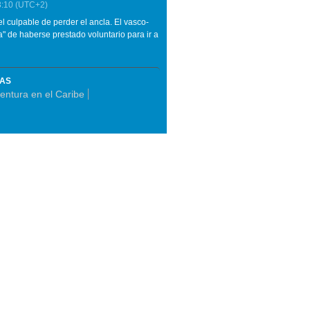
3:10
(UTC+2)
 el culpable de perder el ancla. El vasco-
a" de haberse prestado voluntario para ir a
MAS
entura en el Caribe