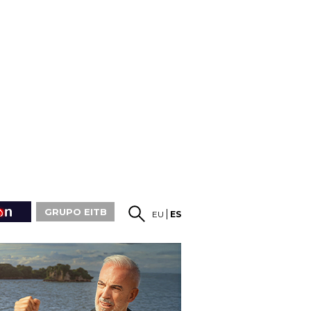
GRUPO EITB
EU
ES