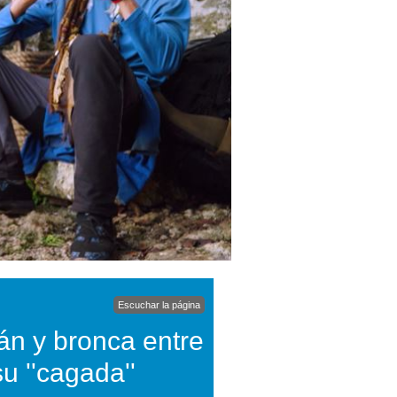
Escuchar la página
án y bronca entre
u ''cagada''