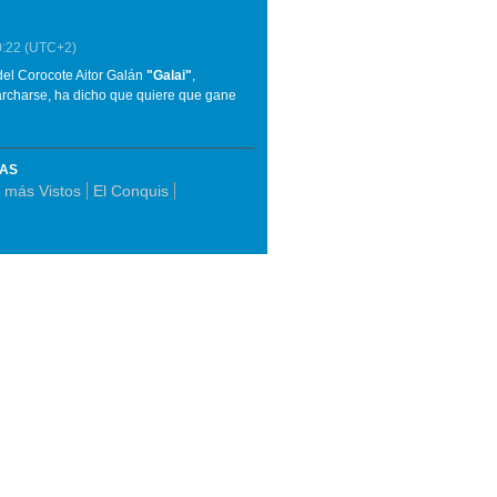
0:22
(UTC+2)
del Corocote Aitor Galán
"
Galai
"
,
marcharse, ha dicho que quiere que gane
MAS
 más Vistos
El Conquis