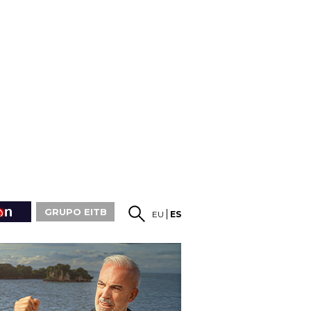
GRUPO EITB
EU
ES