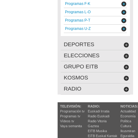
Programas F-K
Programas L-O
Programas P-T
Programas U-Z
DEPORTES
ELECCIONES
GRUPO EITB
KOSMOS
RADIO
TELEVISIÓN:
RADIO:
NOTICIAS:
Programación tv
Euskadi Irratia
Actualidad
Programas tv
Radio Euskadi
Economía
Vídeos tv
Radio Vitoria
Política
Vaya semanita
Gaztea
Cultura
EITB Musika
Ikusmiran
EiTB Euskal Kantak
Eguraldia