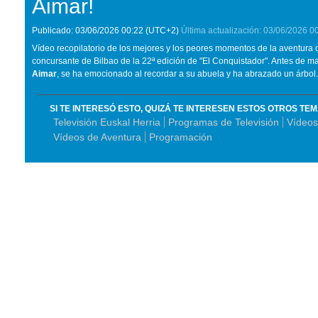
Aimar!
Publicado:
03/06/2026
00:22
(UTC+2)
Última actualización:
03/06/2026
0
Vídeo recopilatorio de los mejores y los peores momentos de la aventura 
concursante de Bilbao de la 22ª edición de "El Conquistador". Antes de 
Aimar
, se ha emocionado al recordar a su abuela y ha abrazado un árbol.
SI TE INTERESÓ ESTO, QUIZÁ TE INTERESEN ESTOS OTROS TE
Televisión Euskal Herria
Programas de Televisión
Vídeos
Vídeos de Aventura
Programación