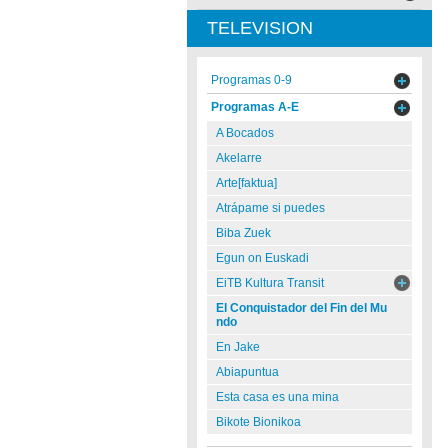
TELEVISION
Programas 0-9
Programas A-E
A Bocados
Akelarre
Arte[faktua]
Atrápame si puedes
Biba Zuek
Egun on Euskadi
EiTB Kultura Transit
El Conquistador del Fin del Mu
ndo
En Jake
Abiapuntua
Esta casa es una mina
Bikote Bionikoa