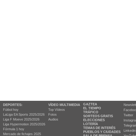
GAZTEA
DEPORTES:
VÍDEO MULTIMEDIA
Newslet
EL TIEMPO
Fútbol hoy
Top Vídeos
Facebo
TRÁFICO
LaLiga EA Sports 2025/2026
Fotos
Twitter
SORTEOS GRATIS
Liga F Moeve 2025/2026
Audios
ELECCIONES
Instagr
LOTERÍA
Liga Hypermotion 2025/2026
Telegra
TEMAS DE INTERÉS
Fórmula 1 hoy
Linkedin
PUEBLOS Y CIUDADES
Mercado de fichajes 2025
SALA DE PRENSA
YouTub