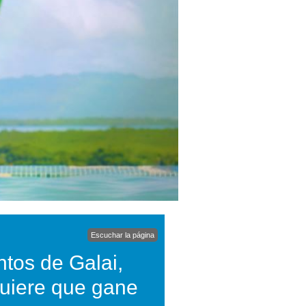
Escuchar la página
tos de Galai,
quiere que gane