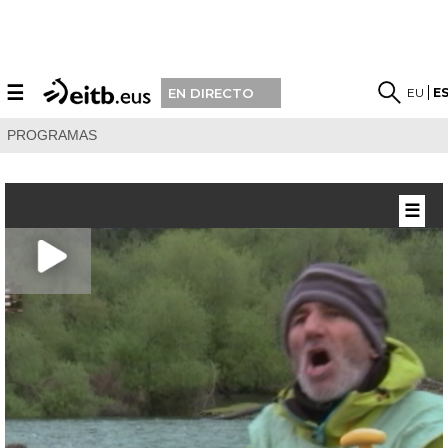
☰
EU
E
EN DIRECTO
PROGRAMAS
☰