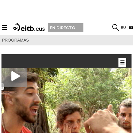
☰
EU
E
EN DIRECTO
PROGRAMAS
☰