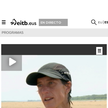
☰
EU
E
EN DIRECTO
PROGRAMAS
☰