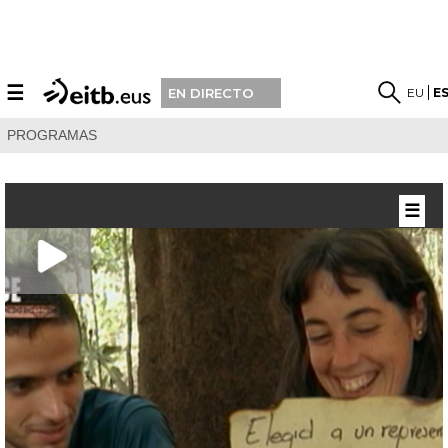
☰
EU
E
EN DIRECTO
PROGRAMAS
☰