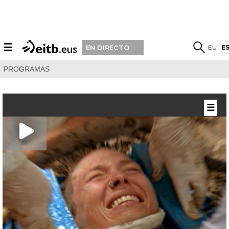
☰
EU
E
EN DIRECTO
PROGRAMAS
☰