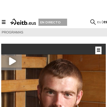
☰
EU
E
EN DIRECTO
PROGRAMAS
☰