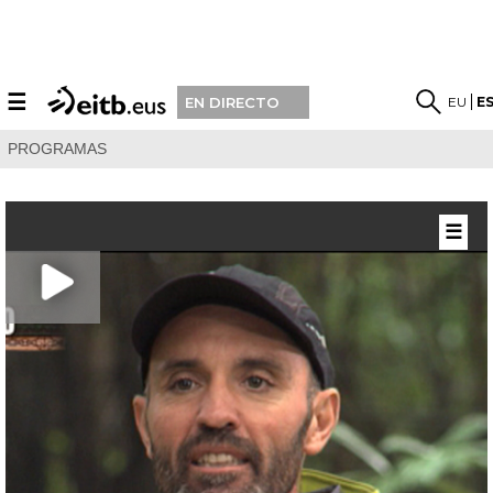
☰
EU
E
EN DIRECTO
PROGRAMAS
☰