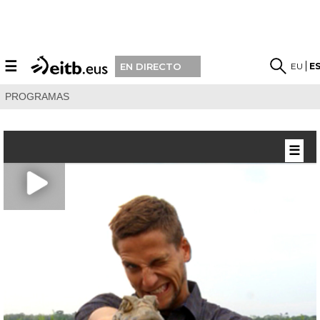
☰
EU
E
EN DIRECTO
PROGRAMAS
☰