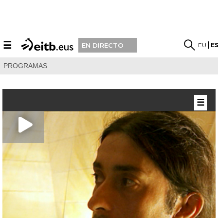
☰
EU
E
EN DIRECTO
PROGRAMAS
☰