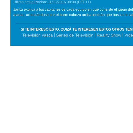
Última actualización:
11/03/2016
08:00
(UTC+1)
Jantzi explica a los capitanes de cada equipo en qué consiste el juego del
atadas, arrastrándose por el barro cabeza arriba tendrán que buscar la sa
SI TE INTERESÓ ESTO, QUIZÁ TE INTERESEN ESTOS OTROS TE
Televisión vasca
Series de Televisión
Reality Show
Víde