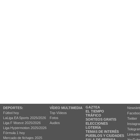
GAZTEA
DEPORTES:
VÍDEO MULTIMEDIA
Newslet
EL TIEMPO
Fútbol hoy
Top Vídeos
Facebo
TRÁFICO
LaLiga EA Sports 2025/2026
Fotos
Twitter
SORTEOS GRATIS
Liga F Moeve 2025/2026
Audios
ELECCIONES
Instagr
LOTERÍA
Liga Hypermotion 2025/2026
Telegra
TEMAS DE INTERÉS
Fórmula 1 hoy
Linkedin
PUEBLOS Y CIUDADES
Mercado de fichajes 2025
SALA DE PRENSA
YouTub