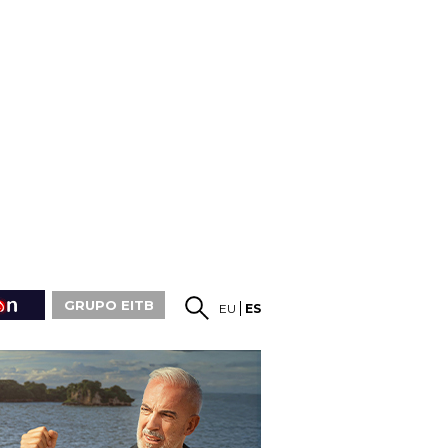
GRUPO EITB
EU
ES