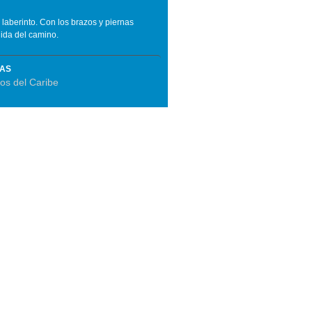
 laberinto. Con los brazos y piernas
lida del camino.
MAS
os del Caribe