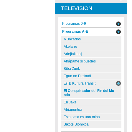
TELEVISION
Programas 0-9
Programas A-E
A Bocados
Akelarre
Arte[faktua]
Atrápame si puedes
Biba Zuek
Egun on Euskadi
EiTB Kultura Transit
El Conquistador del Fin del Mu
ndo
En Jake
Abiapuntua
Esta casa es una mina
Bikote Bionikoa