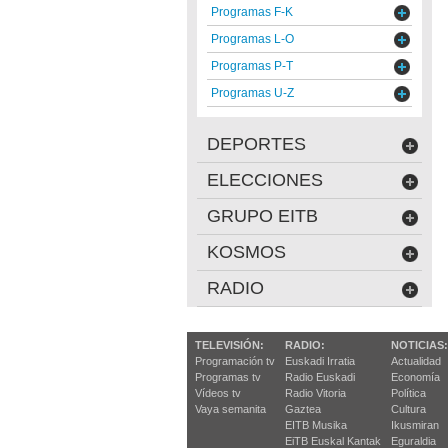
Programas F-K
Programas L-O
Programas P-T
Programas U-Z
DEPORTES
ELECCIONES
GRUPO EITB
KOSMOS
RADIO
TELEVISIÓN:
RADIO:
NOTICIAS:
Programación tv
Euskadi Irratia
Actualidad
Programas tv
Radio Euskadi
Economía
Vídeos tv
Radio Vitoria
Política
Vaya semanita
Gaztea
Cultura
EITB Musika
Ikusmiran
EiTB Euskal Kantak
Eguraldia